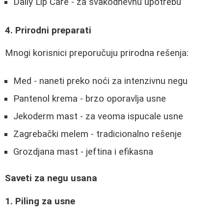
Daily Lip Care - za svakodnevnu upotrebu
4. Prirodni preparati
Mnogi korisnici preporučuju prirodna rešenja:
Med - naneti preko noći za intenzivnu negu
Pantenol krema - brzo oporavlja usne
Jekoderm mast - za veoma ispucale usne
Zagrebački melem - tradicionalno rešenje
Grozdjana mast - jeftina i efikasna
Saveti za negu usana
1. Piling za usne