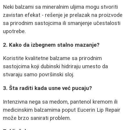
Neki balzami sa mineralnim uljima mogu stvoriti
zavistan efekat - rešenje je prelazak na proizvode
sa prirodnim sastojcima ili smanjenje učestalosti
upotrebe.
2. Kako da izbegnem stalno mazanje?
Koristite kvalitetne balzame sa prirodnim
sastojcima koji dubinski hidriraju umesto da
stvaraju samo površinski sloj.
3. Šta raditi kada usne već pucaju?
Intenzivna nega sa medom, pantenol kremom ili
medicinskim balzamima poput Eucerin Lip Repair
može brzo sanirati problem.