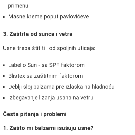
primenu
Masne kreme poput pavlovićeve
3. Zaštita od sunca i vetra
Usne treba štititi i od spoljnih uticaja:
Labello Sun - sa SPF faktorom
Blistex sa zaštitnim faktorom
Deblji sloj balzama pre izlaska na hladnoću
Izbegavanje lizanja usana na vetru
Česta pitanja i problemi
1. Zašto mi balzami isušuju usne?