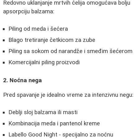
Redovno uklanjanje mrtvih ćelija omogućava bolju
apsorpciju balzama:
Piling od meda i šećera
Blago tretiranje četkicom za zube
Piling sa sokom od narandže i smeđim šećerom
Komercijalni piling proizvodi
2. Noćna nega
Pred spavanje je idealno vreme za intenzivnu negu:
Deblji sloj balzama ili masti
Kombinacija meda i pantenol kreme
Labello Good Night - specijalno za noćnu