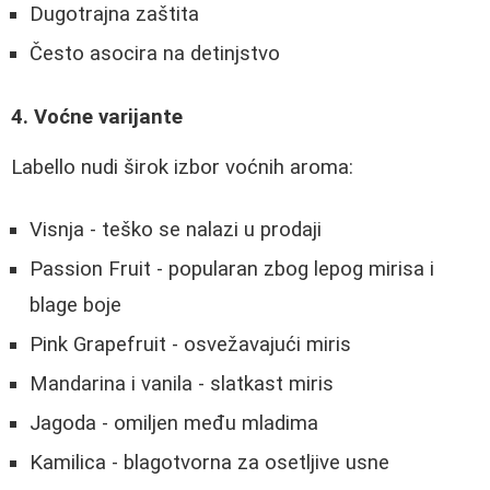
Dugotrajna zaštita
Često asocira na detinjstvo
4. Voćne varijante
Labello nudi širok izbor voćnih aroma:
Visnja - teško se nalazi u prodaji
Passion Fruit - popularan zbog lepog mirisa i
blage boje
Pink Grapefruit - osvežavajući miris
Mandarina i vanila - slatkast miris
Jagoda - omiljen među mladima
Kamilica - blagotvorna za osetljive usne