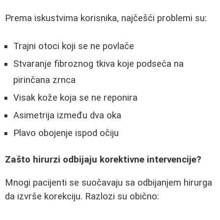
Prema iskustvima korisnika, najčešći problemi su:
Trajni otoci koji se ne povlače
Stvaranje fibroznog tkiva koje podseća na
pirinčana zrnca
Visak kože koja se ne reponira
Asimetrija između dva oka
Plavo obojenje ispod očiju
Zašto hirurzi odbijaju korektivne intervencije?
Mnogi pacijenti se suočavaju sa odbijanjem hirurga
da izvrše korekciju. Razlozi su obično: