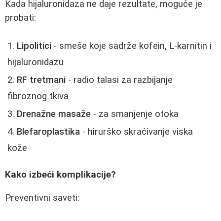
Kada hijaluronidaza ne daje rezultate, moguće je
probati:
Lipolitici
- smeše koje sadrže kofein, L-karnitin i
hijaluronidazu
RF tretmani
- radio talasi za razbijanje
fibroznog tkiva
Drenažne masaže
- za smanjenje otoka
Blefaroplastika
- hirurško skraćivanje viska
kože
Kako izbeći komplikacije?
Preventivni saveti: