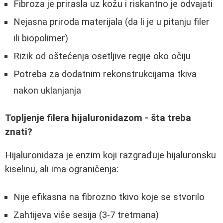
Fibroza je prirasla uz kožu i riskantno je odvajati
Nejasna priroda materijala (da li je u pitanju filer
ili biopolimer)
Rizik od oštećenja osetljive regije oko očiju
Potreba za dodatnim rekonstrukcijama tkiva
nakon uklanjanja
Topljenje filera hijaluronidazom - šta treba
znati?
Hijaluronidaza je enzim koji razgrađuje hijaluronsku
kiselinu, ali ima ograničenja:
Nije efikasna na fibrozno tkivo koje se stvorilo
Zahtijeva više sesija (3-7 tretmana)