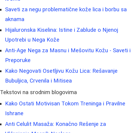
Saveti za negu problematične kože lica i borbu sa
aknama
Hijaluronska Kiselina: Istine i Zablude o Njenoj
Upotrebi u Nega Kože
Anti-Age Nega za Masnu i Mešovitu Kožu - Saveti i
Preporuke
Kako Negovati Osetljivu Kožu Lica: Rešavanje
Bubuljica, Crvenila i Mitisea
Tekstovi na srodnim blogovima
Kako Ostati Motivisan Tokom Treninga i Pravilne
Ishrane
Anti Celulit Masaža: Konačno Rešenje za