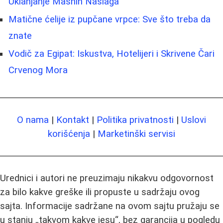
Uklanjanje Masnih Naslaga
Matične ćelije iz pupčane vrpce: Sve što treba da
znate
Vodič za Egipat: Iskustva, Hotelijeri i Skrivene Čari
Crvenog Mora
O nama
|
Kontakt
|
Politika privatnosti
|
Uslovi
korišćenja
|
Marketinški servisi
Urednici i autori ne preuzimaju nikakvu odgovornost
za bilo kakve greške ili propuste u sadržaju ovog
sajta. Informacije sadržane na ovom sajtu pružaju se
u stanju „takvom kakve jesu“, bez garancija u pogledu