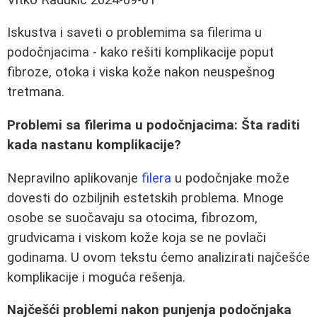
Iskustva i saveti o problemima sa filerima u
podočnjacima - kako rešiti komplikacije poput
fibroze, otoka i viska kože nakon neuspešnog
tretmana.
Problemi sa filerima u podočnjacima: Šta raditi
kada nastanu komplikacije?
Nepravilno aplikovanje
filera
u podočnjake može
dovesti do ozbiljnih estetskih problema. Mnoge
osobe se suočavaju sa otocima, fibrozom,
grudvicama i viskom kože koja se ne povlači
godinama. U ovom tekstu ćemo analizirati najčešće
komplikacije i moguća rešenja.
Najčešći problemi nakon punjenja podočnjaka