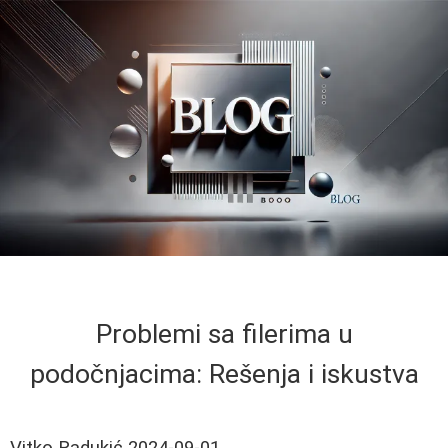
Problemi sa filerima u
podočnjacima: Rešenja i iskustva
Vitko Radukić
2024-09-01