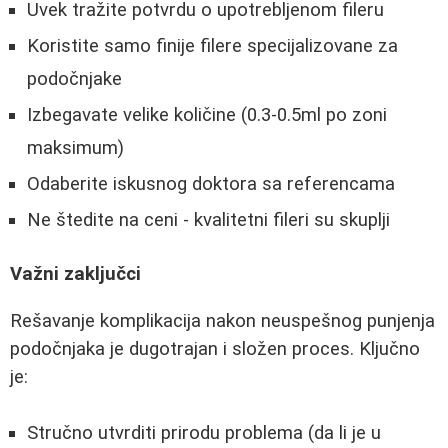
Uvek tražite potvrdu o upotrebljenom fileru
Koristite samo finije filere specijalizovane za
podočnjake
Izbegavate velike količine (0.3-0.5ml po zoni
maksimum)
Odaberite iskusnog doktora sa referencama
Ne štedite na ceni - kvalitetni fileri su skuplji
Važni zaključci
Rešavanje komplikacija nakon neuspešnog punjenja
podočnjaka je dugotrajan i složen proces. Ključno
je:
Stručno utvrditi prirodu problema (da li je u