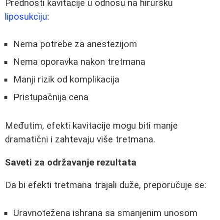
Prednosti kavitacije u odnosu na hiruršku
liposukciju
:
Nema potrebe za anestezijom
Nema oporavka nakon tretmana
Manji rizik od komplikacija
Pristupačnija cena
Međutim, efekti kavitacije mogu biti manje
dramatični i zahtevaju više tretmana.
Saveti za održavanje rezultata
Da bi efekti tretmana trajali duže, preporučuje se:
Uravnotežena ishrana sa smanjenim unosom