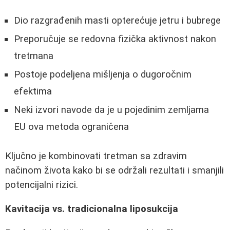
Dio razgrađenih masti opterećuje jetru i bubrege
Preporučuje se redovna fizička aktivnost nakon
tretmana
Postoje podeljena mišljenja o dugoročnim
efektima
Neki izvori navode da je u pojedinim zemljama
EU ova metoda ograničena
Ključno je kombinovati tretman sa zdravim
načinom života kako bi se održali rezultati i smanjili
potencijalni rizici.
Kavitacija vs. tradicionalna liposukcija