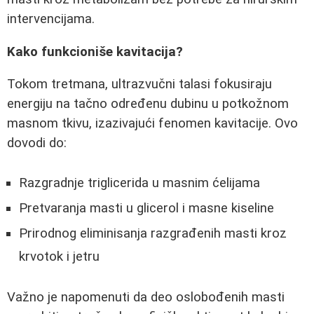
intervencijama.
Kako funkcioniše kavitacija?
Tokom tretmana, ultrazvučni talasi fokusiraju
energiju na tačno određenu dubinu u potkožnom
masnom tkivu, izazivajući fenomen kavitacije. Ovo
dovodi do:
Razgradnje triglicerida u masnim ćelijama
Pretvaranja masti u glicerol i masne kiseline
Prirodnog eliminisanja razgrađenih masti kroz
krvotok i jetru
Važno je napomenuti da deo oslobođenih masti