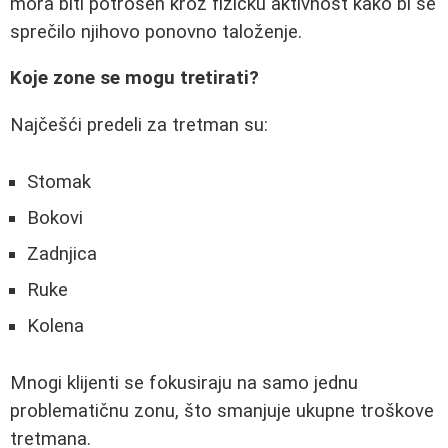
mora biti potrošen kroz fizičku aktivnost kako bi se
sprečilo njihovo ponovno taloženje.
Koje zone se mogu tretirati?
Najčešći predeli za tretman su:
Stomak
Bokovi
Zadnjica
Ruke
Kolena
Mnogi klijenti se fokusiraju na samo jednu
problematičnu zonu, što smanjuje ukupne troškove
tretmana.