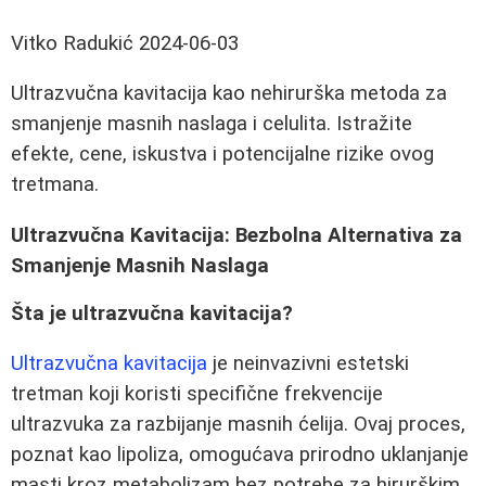
Vitko Radukić
2024-06-03
Ultrazvučna kavitacija kao nehirurška metoda za
smanjenje masnih naslaga i celulita. Istražite
efekte, cene, iskustva i potencijalne rizike ovog
tretmana.
Ultrazvučna Kavitacija: Bezbolna Alternativa za
Smanjenje Masnih Naslaga
Šta je ultrazvučna kavitacija?
Ultrazvučna kavitacija
je neinvazivni estetski
tretman koji koristi specifične frekvencije
ultrazvuka za razbijanje masnih ćelija. Ovaj proces,
poznat kao lipoliza, omogućava prirodno uklanjanje
masti kroz metabolizam bez potrebe za hirurškim