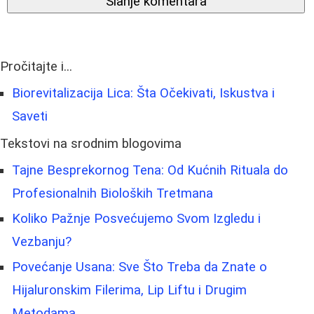
Slanje komentara
Pročitajte i...
Biorevitalizacija Lica: Šta Očekivati, Iskustva i
Saveti
Tekstovi na srodnim blogovima
Tajne Besprekornog Tenа: Od Kućnih Rituala do
Profesionalnih Bioloških Tretmana
Koliko Pažnje Posvećujemo Svom Izgledu i
Vezbanju?
Povećanje Usana: Sve Što Treba da Znate o
Hijaluronskim Filerima, Lip Liftu i Drugim
Metodama