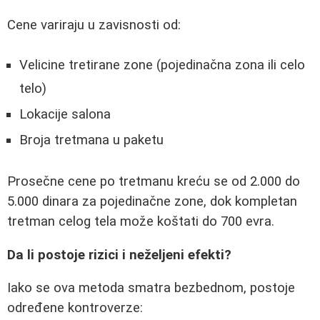
Cene variraju u zavisnosti od:
Velicine tretirane zone (pojedinačna zona ili celo
telo)
Lokacije salona
Broja tretmana u paketu
Prosečne cene po tretmanu kreću se od 2.000 do
5.000 dinara za pojedinačne zone, dok kompletan
tretman celog tela može koštati do 700 evra.
Da li postoje rizici i neželjeni efekti?
Iako se ova metoda smatra bezbednom, postoje
određene kontroverze: