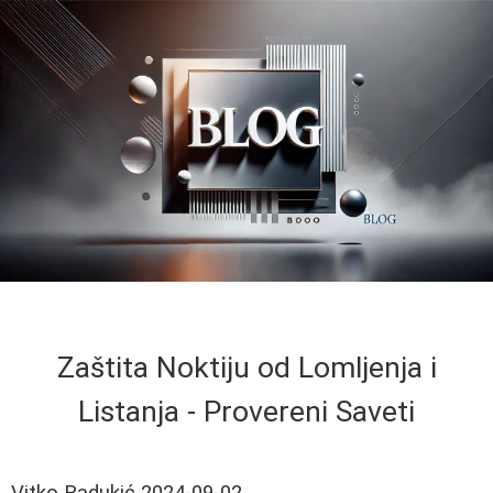
Zaštita Noktiju od Lomljenja i
Listanja - Provereni Saveti
Vitko Radukić
2024-09-02