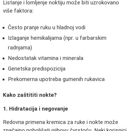
Listanje i lomljenje noktiju može biti uzrokovano
više faktora:
Često pranje ruku u hladnoj vodi
Izlaganje hemikalijama (npr. u farbarskim
radnjama)
Nedostatak vitamina i minerala
Genetska predispozicija
Prekomerna upotreba gumenih rukavica
Kako zaštititi nokte?
1. Hidratacija i negovanje
Redovna primena kremica za ruke i nokte može
značajno poboljšati njihovu čvrstoću. Neki korisnici