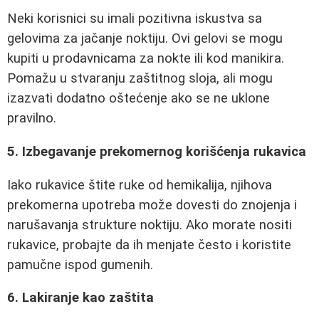
Neki korisnici su imali pozitivna iskustva sa
gelovima za jačanje noktiju. Ovi gelovi se mogu
kupiti u prodavnicama za nokte ili kod manikira.
Pomažu u stvaranju zaštitnog sloja, ali mogu
izazvati dodatno oštećenje ako se ne uklone
pravilno.
5. Izbegavanje prekomernog korišćenja rukavica
Iako rukavice štite ruke od hemikalija, njihova
prekomerna upotreba može dovesti do znojenja i
narušavanja strukture noktiju. Ako morate nositi
rukavice, probajte da ih menjate često i koristite
pamučne ispod gumenih.
6. Lakiranje kao zaštita