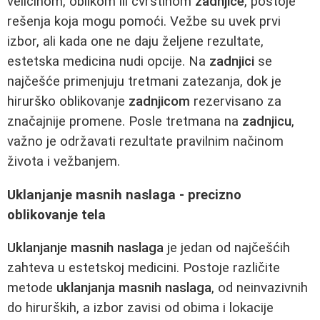
veličinom, oblikom ili čvrstinom
zadnjice
, postoje
rešenja koja mogu pomoći. Vežbe su uvek prvi
izbor, ali kada one ne daju željene rezultate,
estetska medicina nudi opcije. Na
zadnjici
se
najčešće primenjuju tretmani zatezanja, dok je
hirurško oblikovanje
zadnjicom
rezervisano za
značajnije promene. Posle tretmana na
zadnjicu
,
važno je održavati rezultate pravilnim načinom
života i vežbanjem.
Uklanjanje masnih naslaga - precizno
oblikovanje tela
Uklanjanje masnih naslaga
je jedan od najčešćih
zahteva u estetskoj medicini. Postoje različite
metode
uklanjanja masnih naslaga
, od neinvazivnih
do hirurških, a izbor zavisi od obima i lokacije