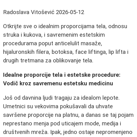
Radoslava Vitošević
2026-05-12
Otkrijte sve o idealnim proporcijama tela, odnosu
struka i kukova, i savremenim estetskim
procedurama poput anticelulit masaže,
hijaluronskih filera, botoksa, face liftinga, lip lifta i
drugih tretmana za oblikovanje tela.
Idealne proporcije tela i estetske procedure:
Vodič kroz savremenu estetsku medicinu
Još od davnina ljudi tragaju za idealom lepote.
Umetnici su vekovima pokušavali da uhvate
savršene proporcije na platnu, a danas se taj pojam
neprestano menja pod uticajem mode, medija i
društvenih mreža. Ipak, jedno ostaje nepromenjeno