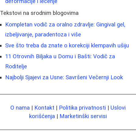
deformacije i lečenje
Tekstovi na srodnim blogovima
Kompletan vodič za oralno zdravlje: Gingival gel,
izbeljivanje, paradentoza i više
Sve što treba da znate o korekciji klempavih ušiju
11 Otrovnih Biljaka u Domu i Bašti: Vodič za
Roditelje
Najbolji Sjajevi za Usne: Savršeni Večernji Look
O nama
|
Kontakt
|
Politika privatnosti
|
Uslovi
korišćenja
|
Marketinški servisi