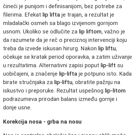
čineći je punijom i definisanijom, bez potrebe za
filerima. Efekat
lip lifta
je trajan, a rezultat je
mladalački osmeh sa blago izvijenom gornjom
usnom. Ukoliko se odlučite za
lip liftom
, važno je
da razumete da je reč o preciznoj intervenciji koju
treba da izvede iskusan hirurg. Nakon
lip liftu
,
očekuje se kratak period oporavka, a zatim uživanje
u rezultatima. Alternativni zapisi poput
lip-lift
su
uobičajeni, a značenje
lip-lifta
je potpuno isto. Kada
birate stručnjaka za
lip-liftu
, obratite pažnju na
iskustvo i preporuke. Rezultat uspešnog
lip-litom
podrazumeva prirodan balans između gornje i
donje usne.
Korekcija nosa - grba na nosu