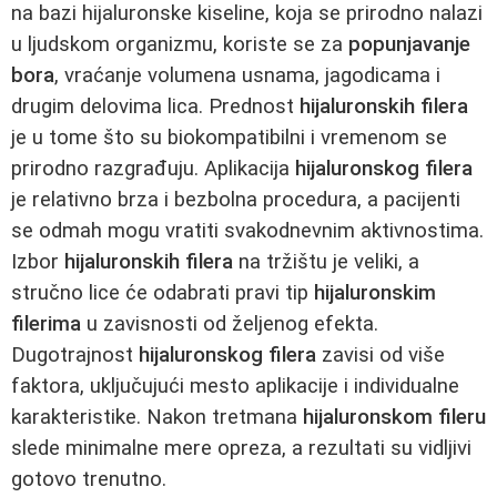
na bazi hijaluronske kiseline, koja se prirodno nalazi
u ljudskom organizmu, koriste se za
popunjavanje
bora
, vraćanje volumena usnama, jagodicama i
drugim delovima lica. Prednost
hijaluronskih filera
je u tome što su biokompatibilni i vremenom se
prirodno razgrađuju. Aplikacija
hijaluronskog filera
je relativno brza i bezbolna procedura, a pacijenti
se odmah mogu vratiti svakodnevnim aktivnostima.
Izbor
hijaluronskih filera
na tržištu je veliki, a
stručno lice će odabrati pravi tip
hijaluronskim
filerima
u zavisnosti od željenog efekta.
Dugotrajnost
hijaluronskog filera
zavisi od više
faktora, uključujući mesto aplikacije i individualne
karakteristike. Nakon tretmana
hijaluronskom fileru
slede minimalne mere opreza, a rezultati su vidljivi
gotovo trenutno.