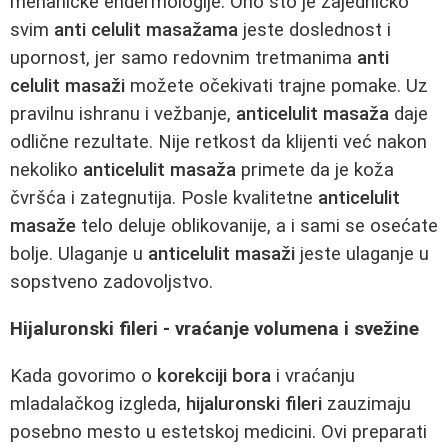
mehaničke endermologije. Ono što je zajedničko
svim
anti celulit masažama
jeste doslednost i
upornost, jer samo redovnim tretmanima
anti
celulit masaži
možete očekivati trajne pomake. Uz
pravilnu ishranu i vežbanje,
anticelulit masaža
daje
odlične rezultate. Nije retkost da klijenti već nakon
nekoliko
anticelulit masaža
primete da je koža
čvršća i zategnutija. Posle kvalitetne
anticelulit
masaže
telo deluje oblikovanije, a i sami se osećate
bolje. Ulaganje u
anticelulit masaži
jeste ulaganje u
sopstveno zadovoljstvo.
Hijaluronski fileri - vraćanje volumena i svežine
Kada govorimo o
korekciji bora
i vraćanju
mladalačkog izgleda,
hijaluronski fileri
zauzimaju
posebno mesto u estetskoj medicini. Ovi preparati