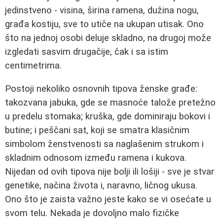
jedinstveno - visina, širina ramena, dužina nogu,
građa kostiju, sve to utiče na ukupan utisak. Ono
što na jednoj osobi deluje skladno, na drugoj može
izgledati sasvim drugačije, čak i sa istim
centimetrima.
Postoji nekoliko osnovnih tipova ženske građe:
takozvana jabuka, gde se masnoće talože pretežno
u predelu stomaka; kruška, gde dominiraju bokovi i
butine; i peščani sat, koji se smatra klasičnim
simbolom ženstvenosti sa naglašenim strukom i
skladnim odnosom između ramena i kukova.
Nijedan od ovih tipova nije bolji ili lošiji - sve je stvar
genetike, načina života i, naravno, ličnog ukusa.
Ono što je zaista važno jeste kako se vi osećate u
svom telu. Nekada je dovoljno malo fizičke