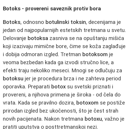
Botoks - provereni saveznik protiv bora
Botoks
, odnosno
botulinski toksin
, decenijama je
jedan od najpopularnijih estetskih tretmana u svetu.
Delovanje
botoksa
zasniva se na opuštanju mišića
koji izazivaju mimične bore, čime se koža zaglađuje
i dobija odmoran izgled. Tretman
botoksom
je
veoma bezbedan kada ga izvodi stručno lice, a
efekti traju nekoliko meseci. Mnogi se odlučuju za
botoksu
jer je procedura brza i ne zahteva period
oporavka. Preparati
botox
su svetski priznati i
provereni, a njihova primena je široka - od čela do
vrata. Kada se pravilno dozira,
botoxom
se postiže
prirodan izgled bez ukočenosti, što je čest strah
novih pacijenata. Nakon tretmana
botoxu
, važno je
pratiti uputstva o posttretmanskoj nezi.