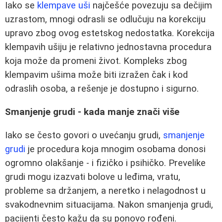
Iako se
klempave uši
najčešće povezuju sa dečijim
uzrastom, mnogi odrasli se odlučuju na korekciju
upravo zbog ovog estetskog nedostatka. Korekcija
klempavih ušiju je relativno jednostavna procedura
koja može da promeni život. Kompleks zbog
klempavim ušima može biti izražen čak i kod
odraslih osoba, a rešenje je dostupno i sigurno.
Smanjenje grudi - kada manje znači više
Iako se često govori o uvećanju grudi,
smanjenje
grudi
je procedura koja mnogim osobama donosi
ogromno olakšanje - i fizičko i psihičko. Prevelike
grudi mogu izazvati bolove u leđima, vratu,
probleme sa držanjem, a neretko i nelagodnost u
svakodnevnim situacijama. Nakon smanjenja grudi,
pacijenti često kažu da su ponovo rođeni.