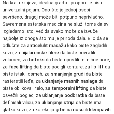
Na kraju krajeva, idealna građa i proporcije nisu
univerzalni pojam. Ono što je jednoj osobi
savršeno, drugoj može biti potpuno neprivlačno.
Savremena estetska medicina ne služi tome da svi
izgledamo isto, već da svako može da izvuče
najbolje iz onoga što mu je priroda dala. Bilo da se
odlučite za
anticelulit masažu
kako biste zagladili
kožu, za
hijaluronske filere
da biste povratili
volumen, za
botoks
da biste opustili mimične bore,
za
face lifting
da biste podigli konture, za
lip lift
da
biste istakli osmeh, za
smanjenje grudi
da biste
rasteretili leđa, za
uklanjanje masnih naslaga
da
biste oblikovali telo, za
temporalni lifting
da biste
osvežili pogled, za
uklanjanje podbratka
da biste
definisali vilicu, za
uklanjanje strija
da biste imali
glatku kožu, za korekciju
grbe na nosu
ili
klempavih