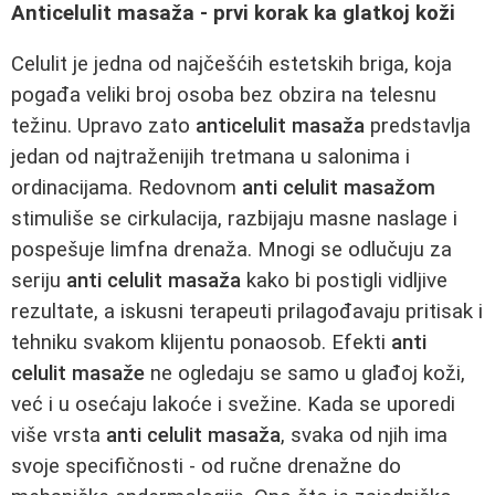
Anticelulit masaža - prvi korak ka glatkoj koži
Celulit je jedna od najčešćih estetskih briga, koja
pogađa veliki broj osoba bez obzira na telesnu
težinu. Upravo zato
anticelulit masaža
predstavlja
jedan od najtraženijih tretmana u salonima i
ordinacijama. Redovnom
anti celulit masažom
stimuliše se cirkulacija, razbijaju masne naslage i
pospešuje limfna drenaža. Mnogi se odlučuju za
seriju
anti celulit masaža
kako bi postigli vidljive
rezultate, a iskusni terapeuti prilagođavaju pritisak i
tehniku svakom klijentu ponaosob. Efekti
anti
celulit masaže
ne ogledaju se samo u glađoj koži,
već i u osećaju lakoće i svežine. Kada se uporedi
više vrsta
anti celulit masaža
, svaka od njih ima
svoje specifičnosti - od ručne drenažne do