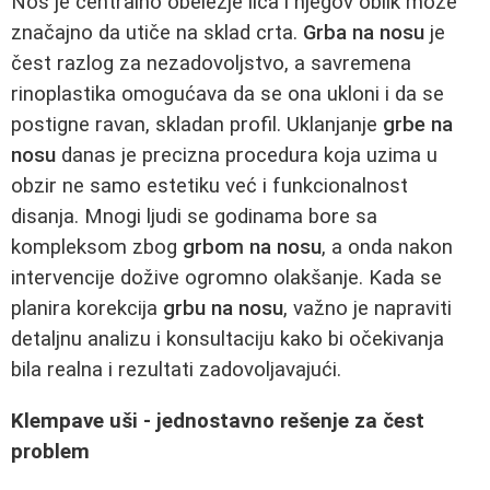
Nos je centralno obeležje lica i njegov oblik može
značajno da utiče na sklad crta.
Grba na nosu
je
čest razlog za nezadovoljstvo, a savremena
rinoplastika omogućava da se ona ukloni i da se
postigne ravan, skladan profil. Uklanjanje
grbe na
nosu
danas je precizna procedura koja uzima u
obzir ne samo estetiku već i funkcionalnost
disanja. Mnogi ljudi se godinama bore sa
kompleksom zbog
grbom na nosu
, a onda nakon
intervencije dožive ogromno olakšanje. Kada se
planira korekcija
grbu na nosu
, važno je napraviti
detaljnu analizu i konsultaciju kako bi očekivanja
bila realna i rezultati zadovoljavajući.
Klempave uši - jednostavno rešenje za čest
problem