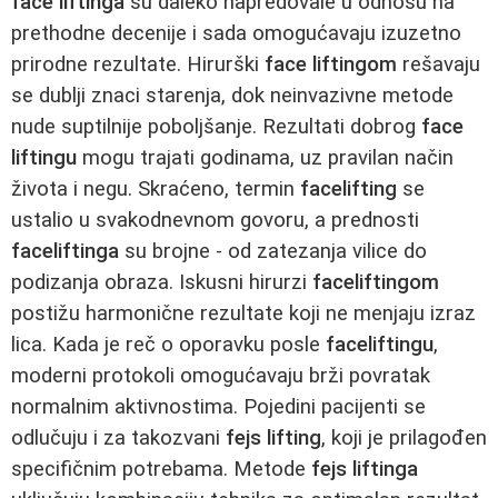
face liftinga
su daleko napredovale u odnosu na
prethodne decenije i sada omogućavaju izuzetno
prirodne rezultate. Hirurški
face liftingom
rešavaju
se dublji znaci starenja, dok neinvazivne metode
nude suptilnije poboljšanje. Rezultati dobrog
face
liftingu
mogu trajati godinama, uz pravilan način
života i negu. Skraćeno, termin
facelifting
se
ustalio u svakodnevnom govoru, a prednosti
faceliftinga
su brojne - od zatezanja vilice do
podizanja obraza. Iskusni hirurzi
faceliftingom
postižu harmonične rezultate koji ne menjaju izraz
lica. Kada je reč o oporavku posle
faceliftingu
,
moderni protokoli omogućavaju brži povratak
normalnim aktivnostima. Pojedini pacijenti se
odlučuju i za takozvani
fejs lifting
, koji je prilagođen
specifičnim potrebama. Metode
fejs liftinga