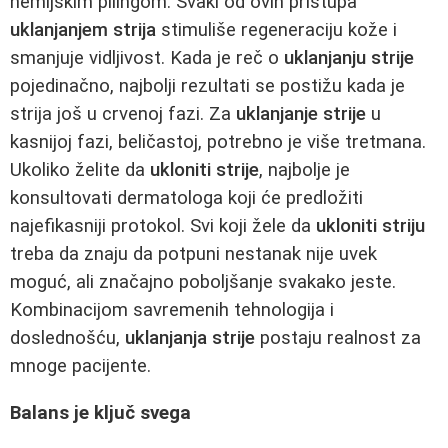
hemijskim pilingom. Svaki od ovih pristupa
uklanjanjem strija
stimuliše regeneraciju kože i
smanjuje vidljivost. Kada je reč o
uklanjanju strije
pojedinačno, najbolji rezultati se postižu kada je
strija još u crvenoj fazi. Za
uklanjanje strije
u
kasnijoj fazi, beličastoj, potrebno je više tretmana.
Ukoliko želite da
ukloniti strije
, najbolje je
konsultovati dermatologa koji će predložiti
najefikasniji protokol. Svi koji žele da
ukloniti striju
treba da znaju da potpuni nestanak nije uvek
moguć, ali značajno poboljšanje svakako jeste.
Kombinacijom savremenih tehnologija i
doslednošću,
uklanjanja strije
postaju realnost za
mnoge pacijente.
Balans je ključ svega