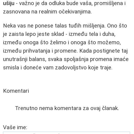
ušiju
- važno je da odluka bude vaša, promišljena i
zasnovana na realnim očekivanjima.
Neka vas ne ponese talas tuđih mišljenja. Ono što
je zaista lepo jeste sklad - između tela i duha,
između onoga što želimo i onoga što možemo,
između prihvatanja i promene. Kada postignete taj
unutrašnji balans, svaka spoljašnja promena imaće
smisla i doneće vam zadovoljstvo koje traje.
Komentari
Trenutno nema komentara za ovaj članak.
Vaše ime: