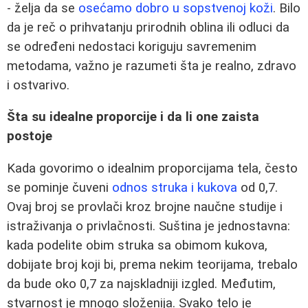
- želja da se
osećamo dobro u sopstvenoj koži
. Bilo
da je reč o prihvatanju prirodnih oblina ili odluci da
se određeni nedostaci koriguju savremenim
metodama, važno je razumeti šta je realno, zdravo
i ostvarivo.
Šta su idealne proporcije i da li one zaista
postoje
Kada govorimo o idealnim proporcijama tela, često
se pominje čuveni
odnos struka i kukova
od 0,7.
Ovaj broj se provlači kroz brojne naučne studije i
istraživanja o privlačnosti. Suština je jednostavna:
kada podelite obim struka sa obimom kukova,
dobijate broj koji bi, prema nekim teorijama, trebalo
da bude oko 0,7 za najskladniji izgled. Međutim,
stvarnost je mnogo složenija. Svako telo je