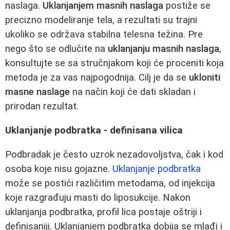
naslaga.
Uklanjanjem masnih naslaga
postiže se
precizno modeliranje tela, a rezultati su trajni
ukoliko se održava stabilna telesna težina. Pre
nego što se odlučite na
uklanjanju masnih naslaga
,
konsultujte se sa stručnjakom koji će proceniti koja
metoda je za vas najpogodnija. Cilj je da se
ukloniti
masne naslage
na način koji će dati skladan i
prirodan rezultat.
Uklanjanje podbratka - definisana vilica
Podbradak je često uzrok nezadovoljstva, čak i kod
osoba koje nisu gojazne.
Uklanjanje podbratka
može se postići različitim metodama, od injekcija
koje razgrađuju masti do liposukcije. Nakon
uklanjanja podbratka, profil lica postaje oštriji i
definisaniji. Uklanjanjem podbratka dobija se mlađi i