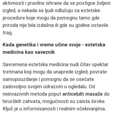
aktivnosti i pravilne ishrane da se postigne željeni
izgled, a nekada se ljudi odlučuju za estetske
procedure koje mogu da pomognu tamo gde
priroda nije bila izdašna ili gde su godine ostavile
trag.
Kada genetika i vreme učine svoje - estetska
medicina kao saveznik
Savremena estetska medicina nudi čitav spektar
tretmana koji mogu da unaprede izgled, povrate
samopouzdanje i pomognu da se osećate
zadovoljno svojim odrazom u ogledalu. Od
neinvazivnih metoda poput
anticelulit masaže
do
hirurških zahvata, mogućnosti su zaista široke.
Ključ je u informisanosti i realnim očekivanjima.