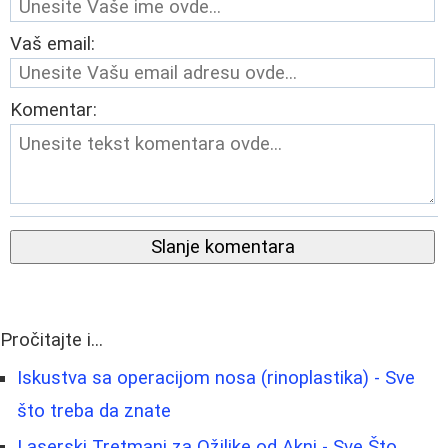
Vaš email:
Komentar:
Slanje komentara
Pročitajte i...
Iskustva sa operacijom nosa (rinoplastika) - Sve
što treba da znate
Laserski Tretmani za Ožiljke od Akni - Sve Što