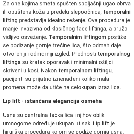
Za one kojima smeta spušten spoljašnji ugao obrva
ili opuštena koža u predelu slepoočnica,
temporalni
lifting
predstavlja idealno rešenje. Ova procedura je
manje invazivna od klasičnog face liftinga, a pruža
vidljivo osveženje.
Temporalnim liftingom
postiže
se podizanje gornje trećine lica, što odmah daje
otvoreniji i odmorniji izgled. Prednosti
temporalnog
liftinga
su kratak oporavak i minimalni ožiljci
skriveni u kosi. Nakon
temporalnom liftingu
,
pacijenti su prijatno iznenađeni koliko mala
promena može da utiče na celokupan izraz lica.
Lip lift - istančana elegancija osmeha
Usne su centralna tačka lica i njihov oblik
umnogome određuje ukupan utisak.
Lip lift
je
hirurška procedura kojom se podiže gornja usna,