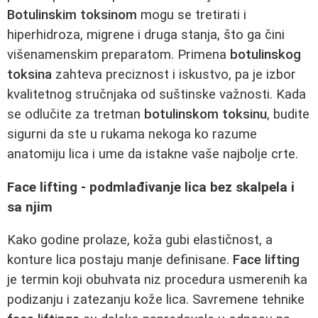
Botulinskim toksinom
mogu se tretirati i
hiperhidroza, migrene i druga stanja, što ga čini
višenamenskim preparatom. Primena
botulinskog
toksina
zahteva preciznost i iskustvo, pa je izbor
kvalitetnog stručnjaka od suštinske važnosti. Kada
se odlučite za tretman
botulinskom toksinu
, budite
sigurni da ste u rukama nekoga ko razume
anatomiju lica i ume da istakne vaše najbolje crte.
Face lifting - podmlađivanje lica bez skalpela i
sa njim
Kako godine prolaze, koža gubi elastičnost, a
konture lica postaju manje definisane.
Face lifting
je termin koji obuhvata niz procedura usmerenih ka
podizanju i zatezanju kože lica. Savremene tehnike