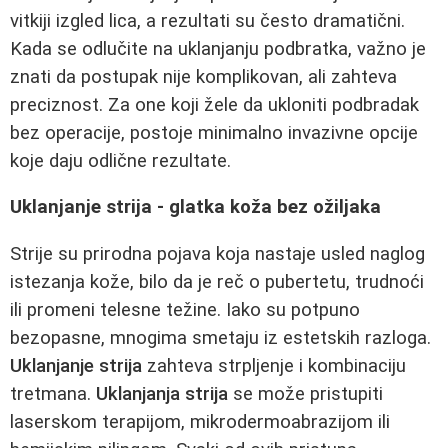
vitkiji izgled lica, a rezultati su često dramatični.
Kada se odlučite na uklanjanju podbratka, važno je
znati da postupak nije komplikovan, ali zahteva
preciznost. Za one koji žele da ukloniti podbradak
bez operacije, postoje minimalno invazivne opcije
koje daju odlične rezultate.
Uklanjanje strija - glatka koža bez ožiljaka
Strije su prirodna pojava koja nastaje usled naglog
istezanja kože, bilo da je reč o pubertetu, trudnoći
ili promeni telesne težine. Iako su potpuno
bezopasne, mnogima smetaju iz estetskih razloga.
Uklanjanje strija
zahteva strpljenje i kombinaciju
tretmana.
Uklanjanja strija
se može pristupiti
laserskom terapijom, mikrodermoabrazijom ili