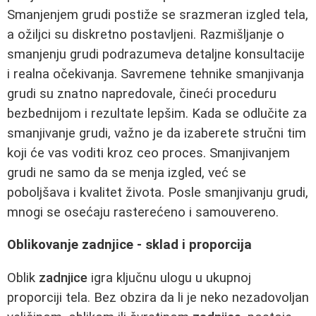
Smanjenjem grudi postiže se srazmeran izgled tela,
a ožiljci su diskretno postavljeni. Razmišljanje o
smanjenju grudi podrazumeva detaljne konsultacije
i realna očekivanja. Savremene tehnike smanjivanja
grudi su znatno napredovale, čineći proceduru
bezbednijom i rezultate lepšim. Kada se odlučite za
smanjivanje grudi, važno je da izaberete stručni tim
koji će vas voditi kroz ceo proces. Smanjivanjem
grudi ne samo da se menja izgled, već se
poboljšava i kvalitet života. Posle smanjivanju grudi,
mnogi se osećaju rasterećeno i samouvereno.
Oblikovanje zadnjice - sklad i proporcija
Oblik
zadnjice
igra ključnu ulogu u ukupnoj
proporciji tela. Bez obzira da li je neko nezadovoljan