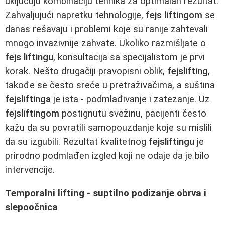
uključuju kombinaciju tehnika za optimalan rezultat.
Zahvaljujući napretku tehnologije,
fejs liftingom
se
danas rešavaju i problemi koje su ranije zahtevali
mnogo invazivnije zahvate. Ukoliko razmišljate o
fejs liftingu
, konsultacija sa specijalistom je prvi
korak. Nešto drugačiji pravopisni oblik,
fejslifting
,
takođe se često sreće u pretraživačima, a suština
fejsliftinga
je ista - podmlađivanje i zatezanje. Uz
fejsliftingom
postignutu svežinu, pacijenti često
kažu da su povratili samopouzdanje koje su mislili
da su izgubili. Rezultat kvalitetnog
fejsliftingu
je
prirodno podmlađen izgled koji ne odaje da je bilo
intervencije.
Temporalni lifting - suptilno podizanje obrva i
slepoočnica