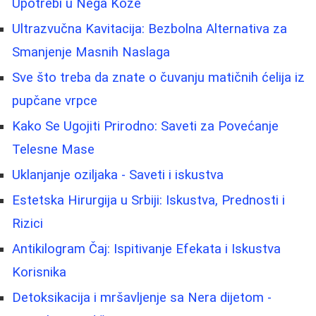
Upotrebi u Nega Kože
Ultrazvučna Kavitacija: Bezbolna Alternativa za
Smanjenje Masnih Naslaga
Sve što treba da znate o čuvanju matičnih ćelija iz
pupčane vrpce
Kako Se Ugojiti Prirodno: Saveti za Povećanje
Telesne Mase
Uklanjanje oziljaka - Saveti i iskustva
Estetska Hirurgija u Srbiji: Iskustva, Prednosti i
Rizici
Antikilogram Čaj: Ispitivanje Efekata i Iskustva
Korisnika
Detoksikacija i mršavljenje sa Nera dijetom -