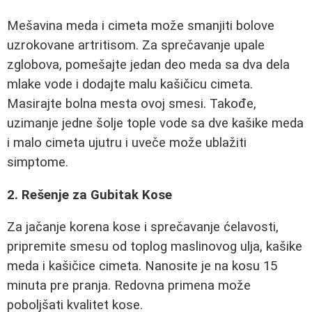
Mešavina meda i cimeta može smanjiti bolove
uzrokovane artritisom. Za sprečavanje upale
zglobova, pomešajte jedan deo meda sa dva dela
mlake vode i dodajte malu kašičicu cimeta.
Masirajte bolna mesta ovoj smesi. Takođe,
uzimanje jedne šolje tople vode sa dve kašike meda
i malo cimeta ujutru i uveče može ublažiti
simptome.
2. Rešenje za Gubitak Kose
Za jačanje korena kose i sprečavanje ćelavosti,
pripremite smesu od toplog maslinovog ulja, kašike
meda i kašičice cimeta. Nanosite je na kosu 15
minuta pre pranja. Redovna primena može
poboljšati kvalitet kose.