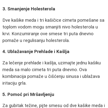
3. Smanjenje Holesterola
Dve kašike meda i tri kašičice cimeta pomešane sa
toplom vodom mogu smanjiti nivo holesterola u
krvi. Konzumiranje ove smese tri puta dnevno
pomaže u regulisanju holesterola.
4. Ublažavanje Prehlade i Kašlja
Za lečenje prehlade i kašlja, uzimajte jednu kašiku
meda sa malo cimeta tri puta dnevno. Ova
kombinacija pomaže u čišćenju sinusa i ublažava
iritaciju grla.
5. Pomoć pri Mršavljenju
Za gubitak težine, pijte smesu od dve kašike meda i