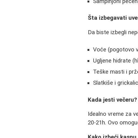
Šampinjoni pečeni
Šta izbegavati uv
Da biste izbegli nep
Voće (pogotovo v
Ugljene hidrate (h
Teške masti i pr
Slatkiše i grickali
Kada jesti večeru?
Idealno vreme za ve
20-21h. Ovo omoguć
Kako izbeći kasnu