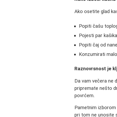
Ako osetite glad ka
Popiti čašu topl
Pojesti par kaši
Popiti čaj od nane 
Konzumirati malo
Raznovrsnost je k
Da vam večera ne do
pripremate nešto dru
povrćem.
Pametnim izborom na
pri tom ne unosite 