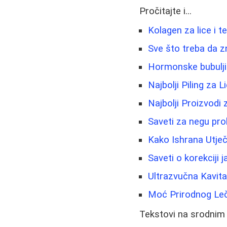
Pročitajte i...
Kolagen za lice i t
Sve što treba da z
Hormonske bubuljic
Najbolji Piling za 
Najbolji Proizvodi
Saveti za negu pro
Kako Ishrana Utječ
Saveti o korekciji ja
Ultrazvučna Kavita
Moć Prirodnog Leče
Tekstovi na srodnim