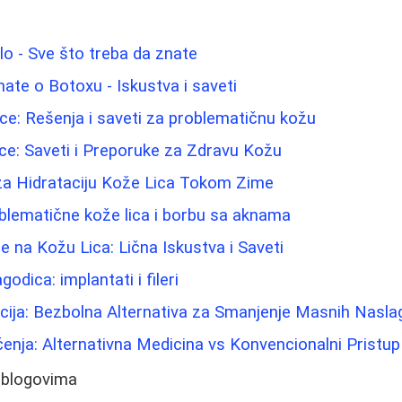
elo - Sve što treba da znate
nate o Botoxu - Iskustva i saveti
e: Rešenja i saveti za problematičnu kožu
Lice: Saveti i Preporuke za Zdravu Kožu
 za Hidrataciju Kože Lica Tokom Zime
blematične kože lica i borbu sa aknama
e na Kožu Lica: Lična Iskustva i Saveti
godica: implantati i fileri
cija: Bezbolna Alternativa za Smanjenje Masnih Nasla
nja: Alternativna Medicina vs Konvencionalni Pristup
 blogovima