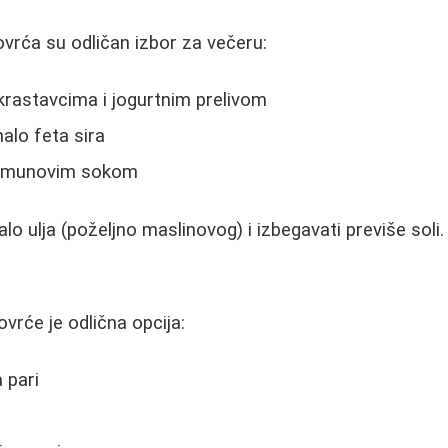
vrća su odličan izbor za večeru:
krastavcima i jogurtnim prelivom
alo feta sira
 limunovim sokom
alo ulja (poželjno maslinovog) i izbegavati previše soli.
vrće je odlična opcija:
a pari