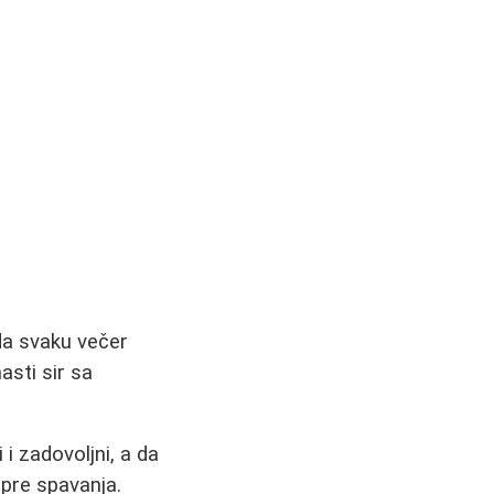
da svaku večer
asti sir sa
 zadovoljni, a da
 pre spavanja.