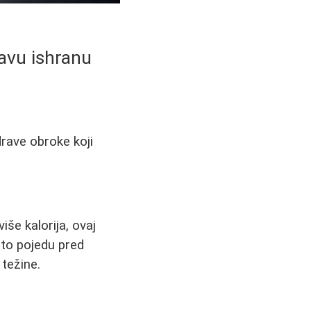
ravu ishranu
drave obroke koji
iše kalorija, ovaj
što pojedu pred
 težine.