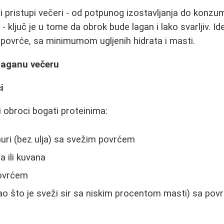
ti pristupi večeri - od potpunog izostavljanja do konzu
 ključ je u tome da obrok bude lagan i lako svarljiv. I
i povrće, sa minimumom ugljenih hidrata i masti.
 laganu večeru
i
i obroci bogati proteinima:
uri (bez ulja) sa svežim povrćem
a ili kuvana
povrćem
ao što je sveži sir sa niskim procentom masti) sa po