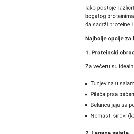
Iako postoje različi
bogatog proteinima -
da sadrži proteine 
Najbolje opcije za
1. Proteinski obroc
Za večeru su idealn
Tunjevina u salam
Pileća prsa pečen
Belanca jaja sa 
Nemasti sirovi (k
2. Lagane salate