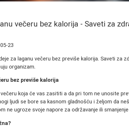
ganu večeru bez kalorija - Saveti za zd
-05-23
deje za laganu večeru bez previše kalorija. Saveti za z
ćuju organizam.
eru bez previše kalorija
 večeru koja će vas zasititi a da pri tom ne unosite prev
nogi ljudi se bore sa kasnom gladnošću i željom da ne
tom ne ugroze svoje napore za održavanje ili smanjenje
ažna?