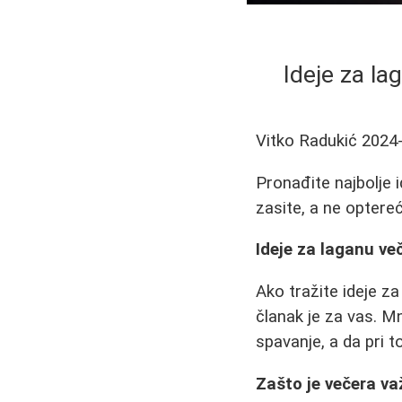
Ideje za la
Vitko Radukić
2024
Pronađite najbolje i
zasite, a ne optere
Ideje za laganu več
Ako tražite ideje za
članak je za vas. M
spavanje, a da pri 
Zašto je večera v