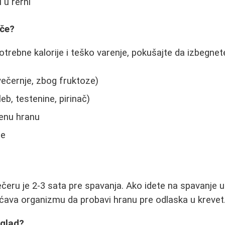
 u rerni
eče?
otrebne kalorije i teško varenje, pokušajte da izbegnet
ečernje, zbog fruktoze)
leb, testenine, pirinač)
ženu hranu
ce
čeru je 2-3 sata pre spavanja. Ako idete na spavanje u
ava organizmu da probavi hranu pre odlaska u krevet
 glad?