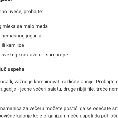
sno uveče, probajte:
og mleka sa malo meda
ka nemasnog jogurta
ili kamilice
 svežeg krastavca ili šargarepe
ljuč uspeha
sadi, važno je kombinovati različite opcije. Probajte 
gačije - jedne večeri salatu, druge riblji file, treće nem
mirnica za večeru možete postići da se osećate siti i
suvišne kalorije koje organizam neće uspeti da potroši