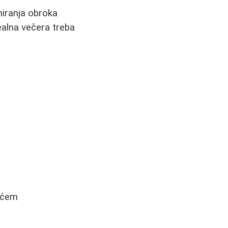
miranja obroka
dealna večera treba
vrćem