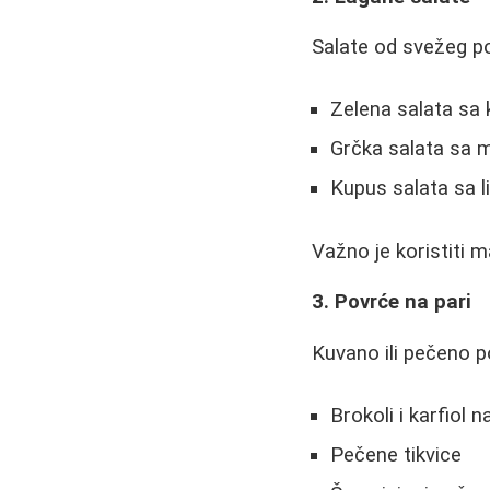
Salate od svežeg po
Zelena salata sa 
Grčka salata sa m
Kupus salata sa
Važno je koristiti m
3. Povrće na pari
Kuvano ili pečeno po
Brokoli i karfiol n
Pečene tikvice