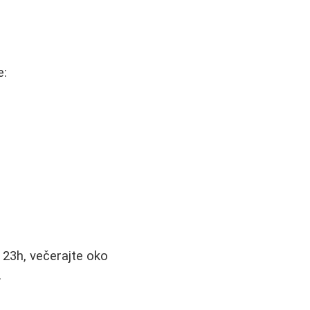
e:
 23h, večerajte oko
.