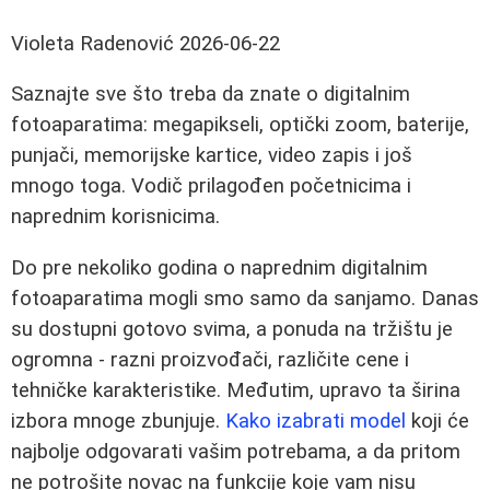
Violeta Radenović
2026-06-22
Saznajte sve što treba da znate o digitalnim
fotoaparatima: megapikseli, optički zoom, baterije,
punjači, memorijske kartice, video zapis i još
mnogo toga. Vodič prilagođen početnicima i
naprednim korisnicima.
Do pre nekoliko godina o naprednim digitalnim
fotoaparatima mogli smo samo da sanjamo. Danas
su dostupni gotovo svima, a ponuda na tržištu je
ogromna - razni proizvođači, različite cene i
tehničke karakteristike. Međutim, upravo ta širina
izbora mnoge zbunjuje.
Kako izabrati model
koji će
najbolje odgovarati vašim potrebama, a da pritom
ne potrošite novac na funkcije koje vam nisu