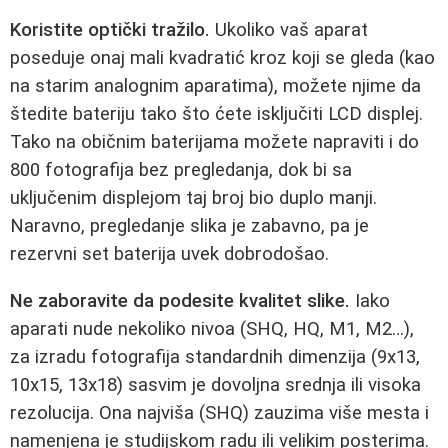
Koristite optički tražilo.
Ukoliko vaš aparat
poseduje onaj mali kvadratić kroz koji se gleda (kao
na starim analognim aparatima), možete njime da
štedite bateriju tako što ćete isključiti LCD displej.
Tako na običnim baterijama možete napraviti i do
800 fotografija bez pregledanja, dok bi sa
uključenim displejom taj broj bio duplo manji.
Naravno, pregledanje slika je zabavno, pa je
rezervni set baterija uvek dobrodošao.
Ne zaboravite da podesite kvalitet slike.
Iako
aparati nude nekoliko nivoa (SHQ, HQ, M1, M2…),
za izradu fotografija standardnih dimenzija (9x13,
10x15, 13x18) sasvim je dovoljna srednja ili visoka
rezolucija. Ona najviša (SHQ) zauzima više mesta i
namenjena je studijskom radu ili velikim posterima.