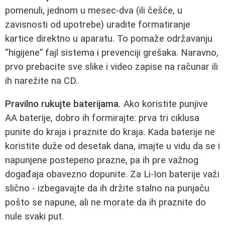
pomenuli, jednom u mesec-dva (ili češće, u
zavisnosti od upotrebe) uradite formatiranje
kartice direktno u aparatu. To pomaže održavanju
“higijene” fajl sistema i prevenciji grešaka. Naravno,
prvo prebacite sve slike i video zapise na računar ili
ih narežite na CD.
Pravilno rukujte baterijama.
Ako koristite punjive
AA baterije, dobro ih formirajte: prva tri ciklusa
punite do kraja i praznite do kraja. Kada baterije ne
koristite duže od desetak dana, imajte u vidu da se i
napunjene postepeno prazne, pa ih pre važnog
događaja obavezno dopunite. Za Li-Ion baterije važi
slično - izbegavajte da ih držite stalno na punjaču
pošto se napune, ali ne morate da ih praznite do
nule svaki put.