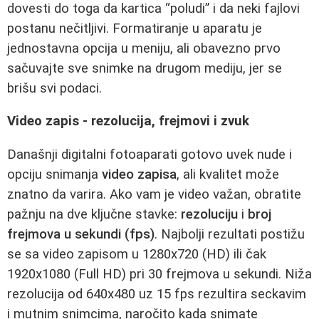
dovesti do toga da kartica “poludi” i da neki fajlovi
postanu nečitljivi. Formatiranje u aparatu je
jednostavna opcija u meniju, ali obavezno prvo
sačuvajte sve snimke na drugom mediju, jer se
brišu svi podaci.
Video zapis - rezolucija, frejmovi i zvuk
Današnji digitalni fotoaparati gotovo uvek nude i
opciju snimanja
video zapisa
, ali kvalitet može
znatno da varira. Ako vam je video važan, obratite
pažnju na dve ključne stavke:
rezoluciju
i
broj
frejmova u sekundi (fps)
. Najbolji rezultati postižu
se sa video zapisom u 1280x720 (HD) ili čak
1920x1080 (Full HD) pri 30 frejmova u sekundi. Niža
rezolucija od 640x480 uz 15 fps rezultira seckavim
i mutnim snimcima, naročito kada snimate