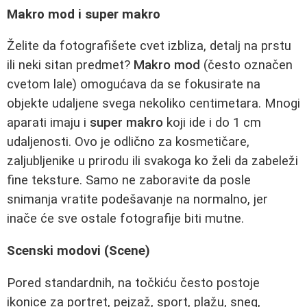
Makro mod i super makro
Želite da fotografišete cvet izbliza, detalj na prstu
ili neki sitan predmet?
Makro mod
(često označen
cvetom lale) omogućava da se fokusirate na
objekte udaljene svega nekoliko centimetara. Mnogi
aparati imaju i
super makro
koji ide i do 1 cm
udaljenosti. Ovo je odlično za kosmetičare,
zaljubljenike u prirodu ili svakoga ko želi da zabeleži
fine teksture. Samo ne zaboravite da posle
snimanja vratite podešavanje na normalno, jer
inače će sve ostale fotografije biti mutne.
Scenski modovi (Scene)
Pored standardnih, na točkiću često postoje
ikonice za portret, pejzaž, sport, plažu, sneg,