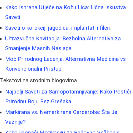
Kako Ishrana Utječe na Kožu Lica: Lična Iskustva i
Saveti
Saveti o korekciji jagodica: implantati i fileri
Ultrazvučna Kavitacija: Bezbolna Alternativa za
Smanjenje Masnih Naslaga
Moć Prirodnog Lečenja: Alternativna Medicina vs
Konvencionalni Pristup
Tekstovi na srodnim blogovima
Najbolji Saveti za Samopotamnjivanje: Kako Postići
Prirodnu Boju Bez Grešaka
Markirana vs. Nemarkirana Garderoba: Šta Je
Važnije?
Kako Pronaći Motivaciju za Redovno Vežbanje