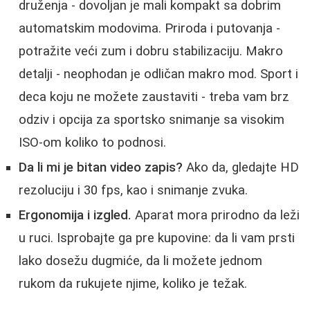
druženja - dovoljan je mali kompakt sa dobrim
automatskim modovima. Priroda i putovanja -
potražite veći zum i dobru stabilizaciju. Makro
detalji - neophodan je odličan makro mod. Sport i
deca koju ne možete zaustaviti - treba vam brz
odziv i opcija za sportsko snimanje sa visokim
ISO-om koliko to podnosi.
Da li mi je bitan video zapis?
Ako da, gledajte HD
rezoluciju i 30 fps, kao i snimanje zvuka.
Ergonomija i izgled.
Aparat mora prirodno da leži
u ruci. Isprobajte ga pre kupovine: da li vam prsti
lako dosežu dugmiće, da li možete jednom
rukom da rukujete njime, koliko je težak.