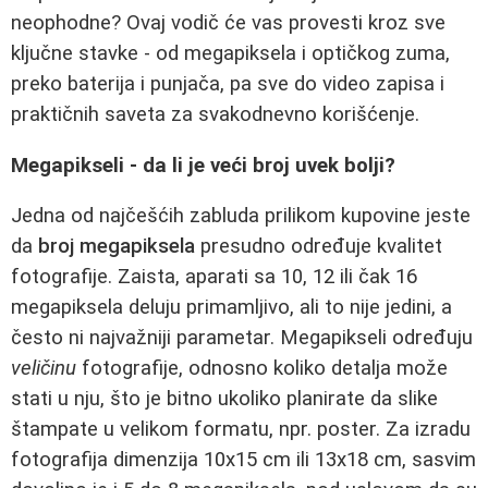
neophodne? Ovaj vodič će vas provesti kroz sve
ključne stavke - od megapiksela i optičkog zuma,
preko baterija i punjača, pa sve do video zapisa i
praktičnih saveta za svakodnevno korišćenje.
Megapikseli - da li je veći broj uvek bolji?
Jedna od najčešćih zabluda prilikom kupovine jeste
da
broj megapiksela
presudno određuje kvalitet
fotografije. Zaista, aparati sa 10, 12 ili čak 16
megapiksela deluju primamljivo, ali to nije jedini, a
često ni najvažniji parametar. Megapikseli određuju
veličinu
fotografije, odnosno koliko detalja može
stati u nju, što je bitno ukoliko planirate da slike
štampate u velikom formatu, npr. poster. Za izradu
fotografija dimenzija 10x15 cm ili 13x18 cm, sasvim