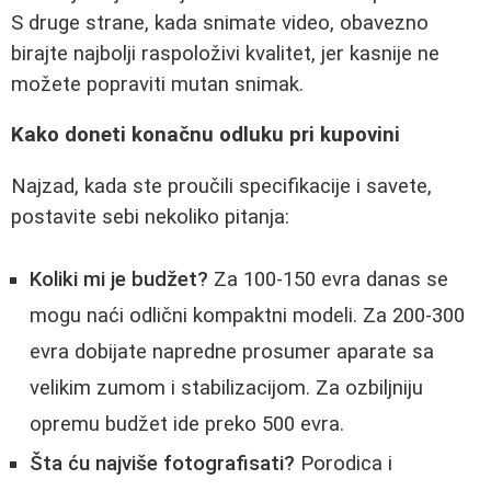
S druge strane, kada snimate video, obavezno
birajte najbolji raspoloživi kvalitet, jer kasnije ne
možete popraviti mutan snimak.
Kako doneti konačnu odluku pri kupovini
Najzad, kada ste proučili specifikacije i savete,
postavite sebi nekoliko pitanja:
Koliki mi je budžet?
Za 100-150 evra danas se
mogu naći odlični kompaktni modeli. Za 200-300
evra dobijate napredne prosumer aparate sa
velikim zumom i stabilizacijom. Za ozbiljniju
opremu budžet ide preko 500 evra.
Šta ću najviše fotografisati?
Porodica i