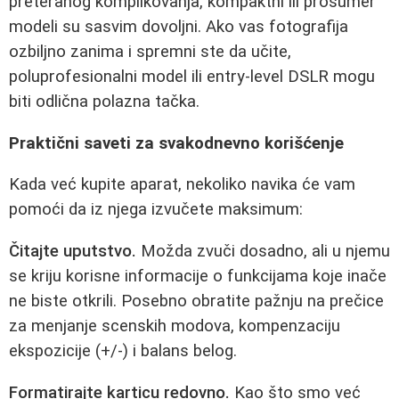
preteranog komplikovanja, kompaktni ili prosumer
modeli su sasvim dovoljni. Ako vas fotografija
ozbiljno zanima i spremni ste da učite,
poluprofesionalni model ili entry-level DSLR mogu
biti odlična polazna tačka.
Praktični saveti za svakodnevno korišćenje
Kada već kupite aparat, nekoliko navika će vam
pomoći da iz njega izvučete maksimum:
Čitajte uputstvo.
Možda zvuči dosadno, ali u njemu
se kriju korisne informacije o funkcijama koje inače
ne biste otkrili. Posebno obratite pažnju na prečice
za menjanje scenskih modova, kompenzaciju
ekspozicije (+/-) i balans belog.
Formatirajte karticu redovno.
Kao što smo već