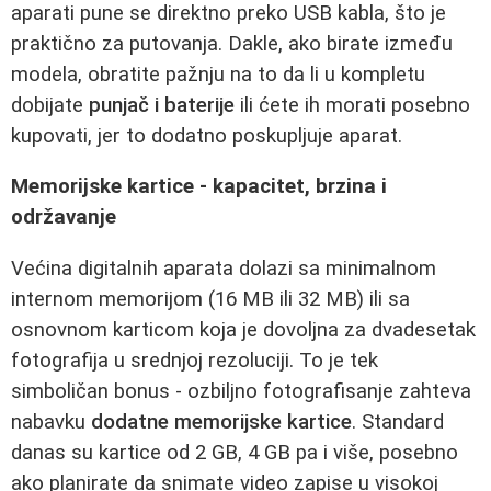
aparati pune se direktno preko USB kabla, što je
praktično za putovanja. Dakle, ako birate između
modela, obratite pažnju na to da li u kompletu
dobijate
punjač i baterije
ili ćete ih morati posebno
kupovati, jer to dodatno poskupljuje aparat.
Memorijske kartice - kapacitet, brzina i
održavanje
Većina digitalnih aparata dolazi sa minimalnom
internom memorijom (16 MB ili 32 MB) ili sa
osnovnom karticom koja je dovoljna za dvadesetak
fotografija u srednjoj rezoluciji. To je tek
simboličan bonus - ozbiljno fotografisanje zahteva
nabavku
dodatne memorijske kartice
. Standard
danas su kartice od 2 GB, 4 GB pa i više, posebno
ako planirate da snimate video zapise u visokoj