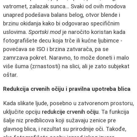
vatromet, zalazak sunca… Svaki od ovih modova
unapred podešava balans belog, otvor blende i
brzinu okidanja kako bi odgovarao specifičnim
uslovima.
Sportski mod
je naročito koristan kada
fotografišete decu koja trče ili kućne ljubimce -
povećava se ISO i brzina zatvarača, pa se
zamrzava pokret. Naravno, to može doneti i malo
više šuma (zrnastosti) na slici, ali je zato subjekat
oštar.
Redukcija crvenih očiju i pravilna upotreba blica
Kada slikate ljude, posebno u zatvorenom prostoru,
uključite opciju
redukcije crvenih očiju
. Ta funkcija
šalje niz predblicova koji sužavaju zenice pre
glavnog blica, i rezultat su prirodnije oči. Takođe,