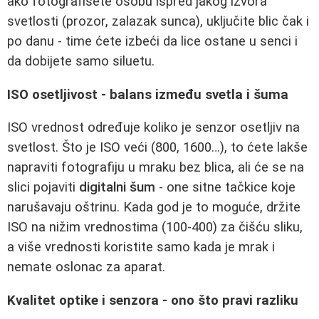
ako fotografišete osobu ispred jakog izvora
svetlosti (prozor, zalazak sunca), uključite blic čak i
po danu - time ćete izbeći da lice ostane u senci i
da dobijete samo siluetu.
ISO osetljivost - balans između svetla i šuma
ISO vrednost određuje koliko je senzor osetljiv na
svetlost. Što je ISO veći (800, 1600…), to ćete lakše
napraviti fotografiju u mraku bez blica, ali će se na
slici pojaviti
digitalni šum
- one sitne tačkice koje
narušavaju oštrinu. Kada god je to moguće, držite
ISO na nižim vrednostima (100-400) za čišću sliku,
a više vrednosti koristite samo kada je mrak i
nemate oslonac za aparat.
Kvalitet optike i senzora - ono što pravi razliku