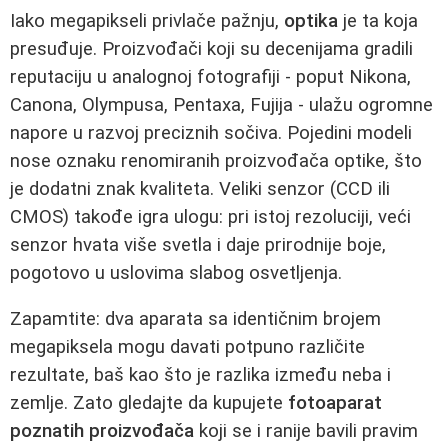
Iako megapikseli privlače pažnju,
optika
je ta koja
presuđuje. Proizvođači koji su decenijama gradili
reputaciju u analognoj fotografiji - poput Nikona,
Canona, Olympusa, Pentaxa, Fujija - ulažu ogromne
napore u razvoj preciznih sočiva. Pojedini modeli
nose oznaku renomiranih proizvođača optike, što
je dodatni znak kvaliteta. Veliki senzor (CCD ili
CMOS) takođe igra ulogu: pri istoj rezoluciji, veći
senzor hvata više svetla i daje prirodnije boje,
pogotovo u uslovima slabog osvetljenja.
Zapamtite: dva aparata sa identičnim brojem
megapiksela mogu davati potpuno različite
rezultate, baš kao što je razlika između neba i
zemlje. Zato gledajte da kupujete
fotoaparat
poznatih proizvođača
koji se i ranije bavili pravim