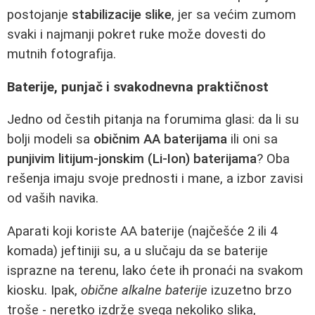
postojanje
stabilizacije slike
, jer sa većim zumom
svaki i najmanji pokret ruke može dovesti do
mutnih fotografija.
Baterije, punjač i svakodnevna praktičnost
Jedno od čestih pitanja na forumima glasi: da li su
bolji modeli sa
običnim AA baterijama
ili oni sa
punjivim litijum-jonskim (Li-Ion) baterijama
? Oba
rešenja imaju svoje prednosti i mane, a izbor zavisi
od vaših navika.
Aparati koji koriste AA baterije (najčešće 2 ili 4
komada) jeftiniji su, a u slučaju da se baterije
isprazne na terenu, lako ćete ih pronaći na svakom
kiosku. Ipak,
obične alkalne baterije
izuzetno brzo
troše - neretko izdrže svega nekoliko slika,