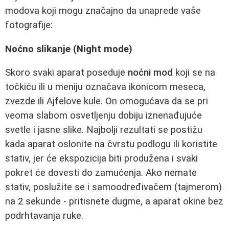
modova koji mogu značajno da unaprede vaše
fotografije:
Noćno slikanje (Night mode)
Skoro svaki aparat poseduje
noćni mod
koji se na
točkiću ili u meniju označava ikonicom meseca,
zvezde ili Ajfelove kule. On omogućava da se pri
veoma slabom osvetljenju dobiju iznenađujuće
svetle i jasne slike. Najbolji rezultati se postižu
kada aparat oslonite na čvrstu podlogu ili koristite
stativ, jer će ekspozicija biti produžena i svaki
pokret će dovesti do zamućenja. Ako nemate
stativ, poslužite se i samoodređivačem (tajmerom)
na 2 sekunde - pritisnete dugme, a aparat okine bez
podrhtavanja ruke.