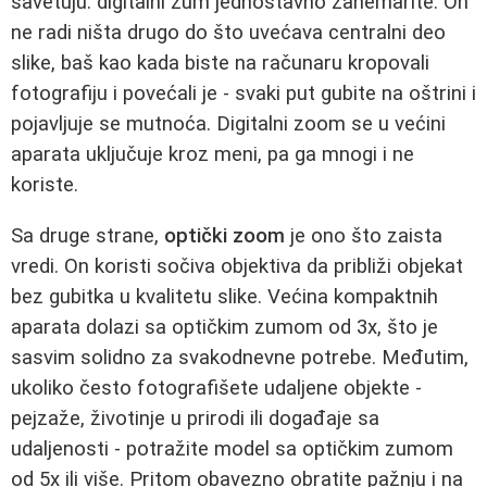
savetuju: digitalni zum jednostavno zanemarite. On
ne radi ništa drugo do što uvećava centralni deo
slike, baš kao kada biste na računaru kropovali
fotografiju i povećali je - svaki put gubite na oštrini i
pojavljuje se mutnoća. Digitalni zoom se u većini
aparata uključuje kroz meni, pa ga mnogi i ne
koriste.
Sa druge strane,
optički zoom
je ono što zaista
vredi. On koristi sočiva objektiva da približi objekat
bez gubitka u kvalitetu slike. Većina kompaktnih
aparata dolazi sa optičkim zumom od 3x, što je
sasvim solidno za svakodnevne potrebe. Međutim,
ukoliko često fotografišete udaljene objekte -
pejzaže, životinje u prirodi ili događaje sa
udaljenosti - potražite model sa optičkim zumom
od 5x ili više. Pritom obavezno obratite pažnju i na