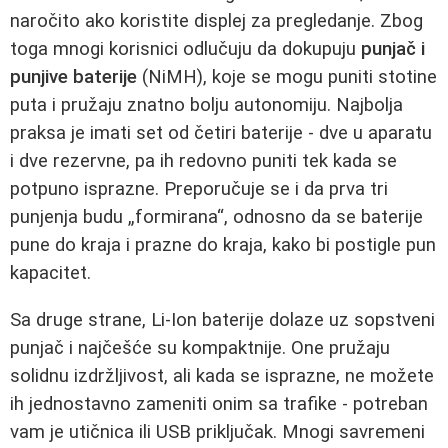
naročito ako koristite displej za pregledanje. Zbog
toga mnogi korisnici odlučuju da dokupuju
punjač i
punjive baterije
(NiMH), koje se mogu puniti stotine
puta i pružaju znatno bolju autonomiju. Najbolja
praksa je imati set od četiri baterije - dve u aparatu
i dve rezervne, pa ih redovno puniti tek kada se
potpuno isprazne. Preporučuje se i da prva tri
punjenja budu „formirana“, odnosno da se baterije
pune do kraja i prazne do kraja, kako bi postigle pun
kapacitet.
Sa druge strane, Li-Ion baterije dolaze uz sopstveni
punjač i najčešće su kompaktnije. One pružaju
solidnu izdržljivost, ali kada se isprazne, ne možete
ih jednostavno zameniti onim sa trafike - potreban
vam je utičnica ili USB priključak. Mnogi savremeni