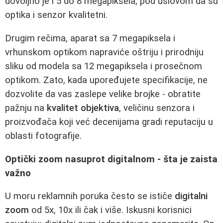
dovoljno je i 5 do 8 megapiksela, pod uslovom da su
optika i senzor kvalitetni.
Drugim rečima, aparat sa 7 megapiksela i
vrhunskom optikom napraviće oštriju i prirodniju
sliku od modela sa 12 megapiksela i prosečnom
optikom. Zato, kada upoređujete specifikacije, ne
dozvolite da vas zaslepe velike brojke - obratite
pažnju na
kvalitet objektiva
, veličinu senzora i
proizvođača koji već decenijama gradi reputaciju u
oblasti fotografije.
Optički zoom nasuprot digitalnom - šta je zaista
važno
U moru reklamnih poruka često se ističe
digitalni
zoom
od 5x, 10x ili čak i više. Iskusni korisnici