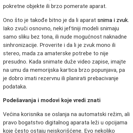
pokretne objekte ili brzo pomerate aparat.
Ono što je takođe bitno je da li aparat
snima i zvuk
.
Iako zvuči osnovno, neki jeftiniji modeli snimaju
samo sliku bez tona, ili nude mogućnost naknadne
sinhronizacije. Proverite i da li je zvuk mono ili
stereo, mada za amaterske potrebe to nije
presudno. Kada snimate duže video zapise, imajte
na umu da memorijska kartica brzo popunjava, pa
je dobro imati rezervnu ili planirati prebacivanje
podataka.
Podešavanja i modovi koje vredi znati
Većina korisnika se oslanja na automatski režim, ali
pravo bogatstvo digitalnog aparata leži u opcijama
koje često ostaju neiskorišćene. Evo nekoliko