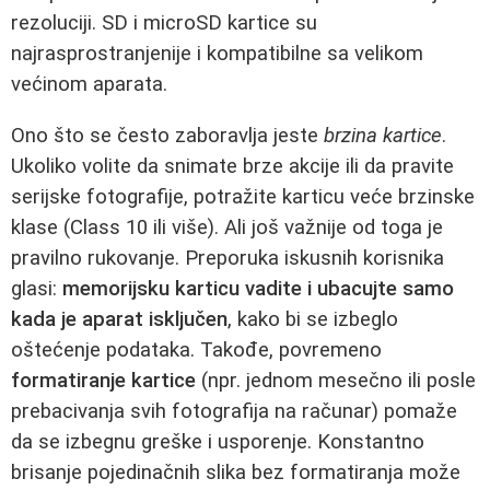
rezoluciji. SD i microSD kartice su
najrasprostranjenije i kompatibilne sa velikom
većinom aparata.
Ono što se često zaboravlja jeste
brzina kartice
.
Ukoliko volite da snimate brze akcije ili da pravite
serijske fotografije, potražite karticu veće brzinske
klase (Class 10 ili više). Ali još važnije od toga je
pravilno rukovanje. Preporuka iskusnih korisnika
glasi:
memorijsku karticu vadite i ubacujte samo
kada je aparat isključen
, kako bi se izbeglo
oštećenje podataka. Takođe, povremeno
formatiranje kartice
(npr. jednom mesečno ili posle
prebacivanja svih fotografija na računar) pomaže
da se izbegnu greške i usporenje. Konstantno
brisanje pojedinačnih slika bez formatiranja može