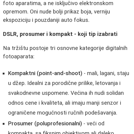
foto aparatima, a ne isključivo elektronskom
opremom. Oni nude bolji prikaz boja, verniju
ekspoziciju i pouzdaniji auto fokus.
DSLR, prosumer i kompakt - koji tip izabrati
Na tržištu postoje tri osnovne kategorije digitalnih
fotoaparata:
Kompaktni (point-and-shoot)
- mali, lagani, staju
u džep. Idealni za porodične prilike, letovanja i
svakodnevne uspomene. Većina ih nudi solidan
odnos cene i kvaliteta, ali imaju manji senzor i
ograničene mogućnosti ručnih podešavanja.
Prosumer (poluprofesionalni)
- veći od
kompakta, sa fiksnim objektivom ali daleko