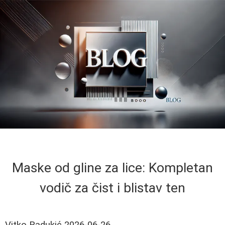
Maske od gline za lice: Kompletan
vodič za čist i blistav ten
Vitko Radukić
2026-06-26