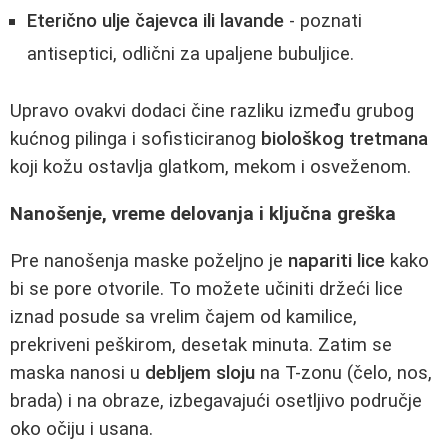
Eterično ulje čajevca ili lavande
- poznati
antiseptici, odlični za upaljene bubuljice.
Upravo ovakvi dodaci čine razliku između grubog
kućnog pilinga i sofisticiranog
biološkog tretmana
koji kožu ostavlja glatkom, mekom i osveženom.
Nanošenje, vreme delovanja i ključna greška
Pre nanošenja maske poželjno je
napariti lice
kako
bi se pore otvorile. To možete učiniti držeći lice
iznad posude sa vrelim čajem od kamilice,
prekriveni peškirom, desetak minuta. Zatim se
maska nanosi u
debljem sloju
na T-zonu (čelo, nos,
brada) i na obraze, izbegavajući osetljivo područje
oko očiju i usana.