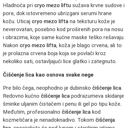
Hladnoća pri
cryo mezo liftu
sužava krvne sudove i
pore, dok istovremeno ubrizgani serumi hrane
kožu. Uticaj
cryo mezo lifta
na teksturu kože je
neverovatan, posebno kod proširenih pora na nosu
i obrazima, koje same kućne maske teško rešavaju.
Nakon
cryo mezo lifta
, koža je blago crvena, ali to
je prolazna crvena boja koja se povlači kroz
nekoliko sati, ostavljajući lice glatko i zategnuto.
Čišćenje lica kao osnova svake nege
Pre bilo čega, neophodno je dubinsko
čišćenje lica
.
Redovno kućno
čišćenje lica
podrazumeva skidanje
šminke uljanim čistačem i penu ili gel po tipu kože.
Međutim, profesionalno
čišćenje lica
kod
kozmetičara je nenadoknadivo. Tokom
čišćenja