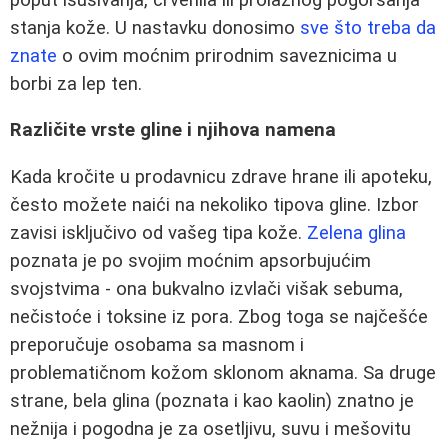
stanja kože. U nastavku donosimo
sve što treba da
znate
o ovim moćnim prirodnim saveznicima u
borbi za lep ten.
Različite vrste gline i njihova namena
Kada kročite u prodavnicu zdrave hrane ili apoteku,
često možete naići na nekoliko tipova gline. Izbor
zavisi isključivo od vašeg tipa kože.
Zelena glina
poznata je po svojim moćnim apsorbujućim
svojstvima - ona bukvalno izvlači višak sebuma,
nečistoće i toksine iz pora. Zbog toga se najčešće
preporučuje osobama sa masnom i
problematičnom kožom sklonom aknama. Sa druge
strane, bela glina (poznata i kao kaolin) znatno je
nežnija i pogodna je za osetljivu, suvu i mešovitu