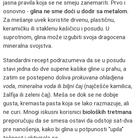
jasna pravila koja se ne smeju zanemariti. Prvo i
osnovno -
glina ne sme doći u dodir sa metalom
.
Za mešanje uvek koristite drvenu, plastičnu,
keramičku ili staklenu kašičicu i posudu. U
suprotnom, glina može izgubiti svoja dragocena
mineralna svojstva.
Standardni recept podrazumeva da se u posudu
stavi jedna do dve supene kašike gline u prahu, a
zatim se postepeno doliva
prokuvana ohladjena
voda
,
mineralna voda
ili
biljni čaj
(najčešće kamilica,
žalfija ili zeleni čaj). Meša se dok se ne dobije
gusta, kremasta pasta koja se lako razmazuje, ali
ne curi. Mnogi iskusni korisnici
bioloških tretmana
preporučuju da se smesa ostavi da odstoji sat-dva
pre nanošenja, kako bi glina u potpunosti "upila"
tečnost i aktivirala se.