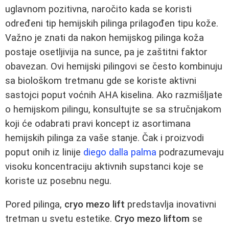
uglavnom pozitivna, naročito kada se koristi
određeni tip hemijskih pilinga prilagođen tipu kože.
Važno je znati da nakon hemijskog pilinga koža
postaje osetljivija na sunce, pa je zaštitni faktor
obavezan. Ovi hemijski pilingovi se često kombinuju
sa biološkom tretmanu gde se koriste aktivni
sastojci poput voćnih AHA kiselina. Ako razmišljate
o hemijskom pilingu, konsultujte se sa stručnjakom
koji će odabrati pravi koncept iz asortimana
hemijskih pilinga za vaše stanje. Čak i proizvodi
poput onih iz linije
diego dalla palma
podrazumevaju
visoku koncentraciju aktivnih supstanci koje se
koriste uz posebnu negu.
Pored pilinga,
cryo mezo lift
predstavlja inovativni
tretman u svetu estetike.
Cryo mezo liftom
se