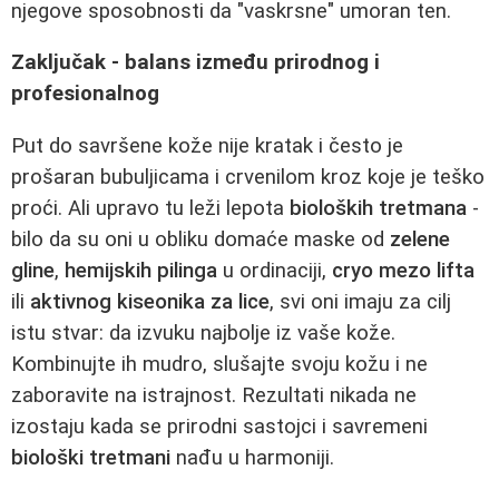
njegove sposobnosti da "vaskrsne" umoran ten.
Zaključak - balans između prirodnog i
profesionalnog
Put do savršene kože nije kratak i često je
prošaran bubuljicama i crvenilom kroz koje je teško
proći. Ali upravo tu leži lepota
bioloških tretmana
-
bilo da su oni u obliku domaće maske od
zelene
gline
,
hemijskih pilinga
u ordinaciji,
cryo mezo lifta
ili
aktivnog kiseonika za lice
, svi oni imaju za cilj
istu stvar: da izvuku najbolje iz vaše kože.
Kombinujte ih mudro, slušajte svoju kožu i ne
zaboravite na istrajnost. Rezultati nikada ne
izostaju kada se prirodni sastojci i savremeni
biološki tretmani
nađu u harmoniji.