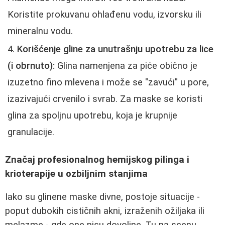
Koristite prokuvanu ohlađenu vodu, izvorsku ili
mineralnu vodu.
Korišćenje gline za unutrašnju upotrebu za lice
(i obrnuto):
Glina namenjena za piće obično je
izuzetno fino mlevena i može se "zavući" u pore,
izazivajući crvenilo i svrab. Za maske se koristi
glina za spoljnu upotrebu, koja je krupnije
granulacije.
Značaj profesionalnog hemijskog pilinga i
krioterapije u ozbiljnim stanjima
Iako su glinene maske divne, postoje situacije -
poput dubokih cističnih akni, izraženih ožiljaka ili