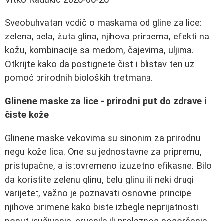
Sveobuhvatan vodič o maskama od gline za lice:
zelena, bela, žuta glina, njihova prirpema, efekti na
kožu, kombinacije sa medom, čajevima, uljima.
Otkrijte kako da postignete čist i blistav ten uz
pomoć prirodnih bioloških tretmana.
Glinene maske za lice - prirodni put do zdrave i
čiste kože
Glinene maske vekovima su sinonim za prirodnu
negu kože lica. One su jednostavne za pripremu,
pristupačne, a istovremeno izuzetno efikasne. Bilo
da koristite zelenu glinu, belu glinu ili neki drugi
varijetet, važno je poznavati osnovne principe
njihove primene kako biste izbegle neprijatnosti
poput isušivanja, crvenila ili prolaznog pogoršanja