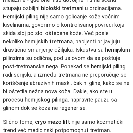
melazme - gde one nisu dovoljne. Tu na scenu
stupaju ozbiljni
biološki tretmani
u ordinacijama.
Hemijski piling
nije samo golicanje kože voćnim
kiselinama; govorimo o kontrolisanoj povredi koja
skida sloj po sloj oštećene kože. Već posle
nekoliko
hemijskih tretmana
, pacijenti prijavljuju
drastično smanjenje ožiljaka. Iskustva sa
hemijskim
pilinzima
su odlična, pod uslovom da se poštuje
post-tretmanska nega. Ponekad se
hemijski piling
radi serijski, a između tretmana ne preporučuje se
korišćenje abrazivnih maski, čak ni gline, kako se ne
bi oštetila nežna nova koža. Dakle, ako ste u
procesu
hemijskog pilinga
, napravite pauzu sa
glinom dok se koža ne regeneriše.
Slično tome,
cryo mezo lift
nije samo kozmetički
trend već medicinski potpomognut tretman.