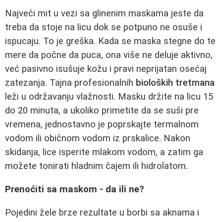
Najveći mit u vezi sa glinenim maskama jeste da
treba da stoje na licu dok se potpuno ne osuše i
ispucaju. To je greška. Kada se maska stegne do te
mere da počne da puca, ona više ne deluje aktivno,
već pasivno isušuje kožu i pravi neprijatan osećaj
zatezanja. Tajna profesionalnih
bioloških tretmana
leži u održavanju vlažnosti. Masku držite na licu 15
do 20 minuta, a ukoliko primetite da se suši pre
vremena, jednostavno je poprskajte termalnom
vodom ili običnom vodom iz prskalice. Nakon
skidanja, lice isperite mlakom vodom, a zatim ga
možete tonirati hladnim čajem ili hidrolatom.
Prenoćiti sa maskom - da ili ne?
Pojedini žele brze rezultate u borbi sa aknama i