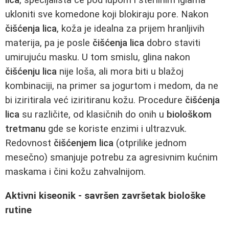
lica
, specijalista će pod lupom i sterilnim iglama
ukloniti sve komedone koji blokiraju pore. Nakon
čišćenja lica
, koža je idealna za prijem hranljivih
materija, pa je posle
čišćenja lica
dobro staviti
umirujuću masku. U tom smislu, glina nakon
čišćenju lica
nije loša, ali mora biti u blažoj
kombinaciji, na primer sa jogurtom i medom, da ne
bi iziritirala već iziritiranu kožu. Procedure
čišćenja
lica
su različite, od klasičnih do onih u
biološkom
tretmanu
gde se koriste enzimi i ultrazvuk.
Redovnost
čišćenjem lica
(otprilike jednom
mesečno) smanjuje potrebu za agresivnim kućnim
maskama i čini kožu zahvalnijom.
Aktivni kiseonik - savršen završetak biološke
rutine