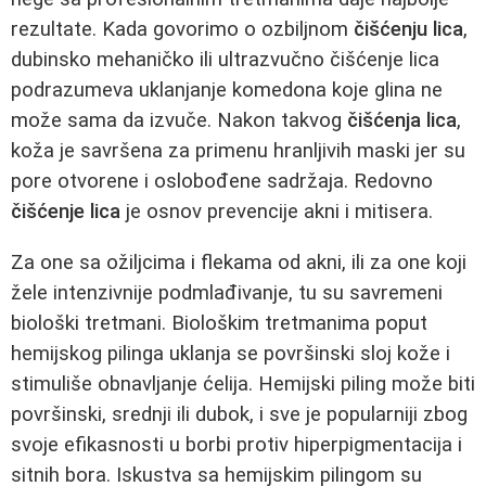
rezultate. Kada govorimo o ozbiljnom
čišćenju lica
,
dubinsko mehaničko ili ultrazvučno čišćenje lica
podrazumeva uklanjanje komedona koje glina ne
može sama da izvuče. Nakon takvog
čišćenja lica
,
koža je savršena za primenu hranljivih maski jer su
pore otvorene i oslobođene sadržaja. Redovno
čišćenje lica
je osnov prevencije akni i mitisera.
Za one sa ožiljcima i flekama od akni, ili za one koji
žele intenzivnije podmlađivanje, tu su savremeni
biološki tretmani. Biološkim tretmanima poput
hemijskog pilinga uklanja se površinski sloj kože i
stimuliše obnavljanje ćelija. Hemijski piling može biti
površinski, srednji ili dubok, i sve je popularniji zbog
svoje efikasnosti u borbi protiv hiperpigmentacija i
sitnih bora. Iskustva sa hemijskim pilingom su