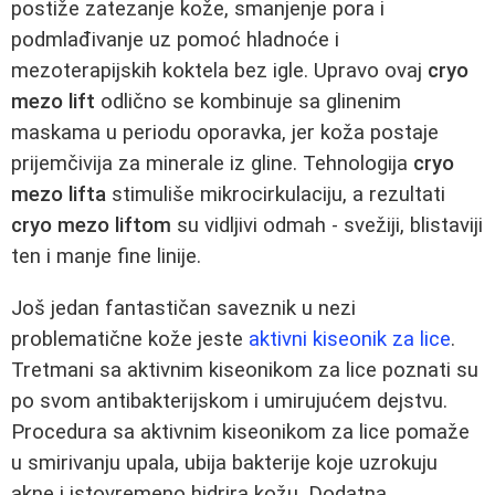
postiže zatezanje kože, smanjenje pora i
podmlađivanje uz pomoć hladnoće i
mezoterapijskih koktela bez igle. Upravo ovaj
cryo
mezo lift
odlično se kombinuje sa glinenim
maskama u periodu oporavka, jer koža postaje
prijemčivija za minerale iz gline. Tehnologija
cryo
mezo lifta
stimuliše mikrocirkulaciju, a rezultati
cryo mezo liftom
su vidljivi odmah - svežiji, blistaviji
ten i manje fine linije.
Još jedan fantastičan saveznik u nezi
problematične kože jeste
aktivni kiseonik za lice
.
Tretmani sa aktivnim kiseonikom za lice poznati su
po svom antibakterijskom i umirujućem dejstvu.
Procedura sa aktivnim kiseonikom za lice pomaže
u smirivanju upala, ubija bakterije koje uzrokuju
akne i istovremeno hidrira kožu. Dodatna