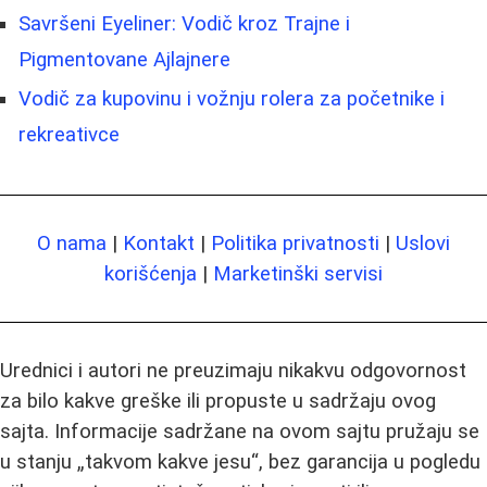
Savršeni Eyeliner: Vodič kroz Trajne i
Pigmentovane Ajlajnere
Vodič za kupovinu i vožnju rolera za početnike i
rekreativce
O nama
|
Kontakt
|
Politika privatnosti
|
Uslovi
korišćenja
|
Marketinški servisi
Urednici i autori ne preuzimaju nikakvu odgovornost
za bilo kakve greške ili propuste u sadržaju ovog
sajta. Informacije sadržane na ovom sajtu pružaju se
u stanju „takvom kakve jesu“, bez garancija u pogledu