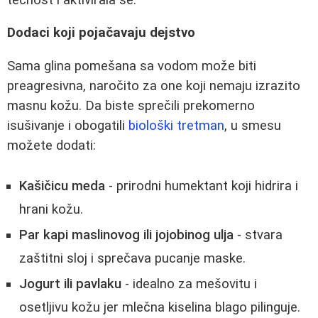
Dodaci koji pojačavaju dejstvo
Sama glina pomešana sa vodom može biti
preagresivna, naročito za one koji nemaju izrazito
masnu kožu. Da biste sprečili prekomerno
isušivanje i obogatili
biološki tretman
, u smesu
možete dodati:
Kašičicu meda
- prirodni humektant koji hidrira i
hrani kožu.
Par kapi maslinovog ili jojobinog ulja
- stvara
zaštitni sloj i sprečava pucanje maske.
Jogurt ili pavlaku
- idealno za mešovitu i
osetljivu kožu jer mlečna kiselina blago pilinguje.