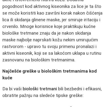
pogodnost kod aktivnog kiseonika za lice je ta što
se može koristiti kao završni korak nakon čišćenja
lica ili skidanja glinene maske, jer smiruje iritaciju i
crvenilo. Mnoge korisnice koje praktikuju kućne
biološke tretmane znaju da je nakon skidanja
maske najbolje naprskati kožu nekim umirujućim
rastvorom - upravo tu svoju primenu pronalazi i
aktivni kiseonik, koji se sa lakoćom uklapa u rutinu
zasnovanu na biološkim tretmanima.
Najčešće greške u biološkim tretmanima kod
kuće
Da bi vaši
biološki tretmani
bili bezbedni i efikasni,
obratite pažnju na sledeće tipske greške: