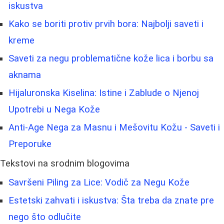
iskustva
Kako se boriti protiv prvih bora: Najbolji saveti i
kreme
Saveti za negu problematične kože lica i borbu sa
aknama
Hijaluronska Kiselina: Istine i Zablude o Njenoj
Upotrebi u Nega Kože
Anti-Age Nega za Masnu i Mešovitu Kožu - Saveti i
Preporuke
Tekstovi na srodnim blogovima
Savršeni Piling za Lice: Vodič za Negu Kože
Estetski zahvati i iskustva: Šta treba da znate pre
nego što odlučite