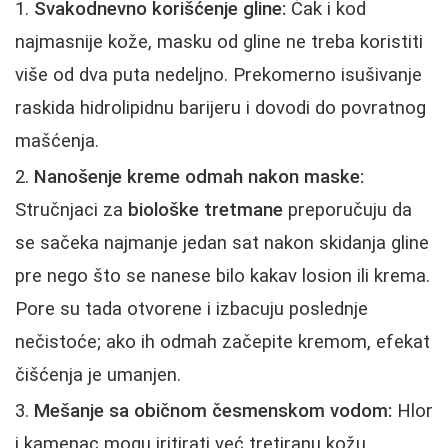
Svakodnevno korišćenje gline:
Čak i kod
najmasnije kože, masku od gline ne treba koristiti
više od dva puta nedeljno. Prekomerno isušivanje
raskida hidrolipidnu barijeru i dovodi do povratnog
mašćenja.
Nanošenje kreme odmah nakon maske:
Stručnjaci za
biološke tretmane
preporučuju da
se sačeka najmanje jedan sat nakon skidanja gline
pre nego što se nanese bilo kakav losion ili krema.
Pore su tada otvorene i izbacuju poslednje
nečistoće; ako ih odmah začepite kremom, efekat
čišćenja je umanjen.
Mešanje sa običnom česmenskom vodom:
Hlor
i kamenac mogu iritirati već tretiranu kožu.