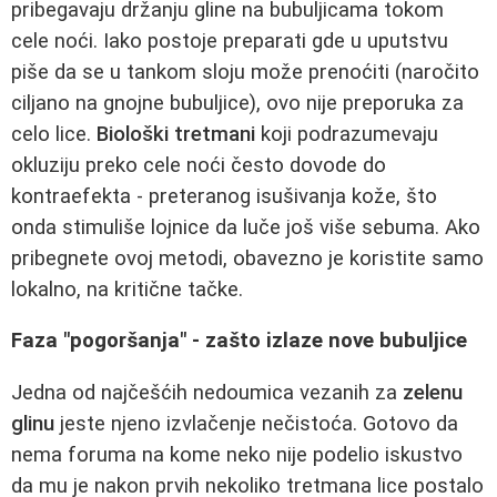
pribegavaju držanju gline na bubuljicama tokom
cele noći. Iako postoje preparati gde u uputstvu
piše da se u tankom sloju može prenoćiti (naročito
ciljano na gnojne bubuljice), ovo nije preporuka za
celo lice.
Biološki tretmani
koji podrazumevaju
okluziju preko cele noći često dovode do
kontraefekta - preteranog isušivanja kože, što
onda stimuliše lojnice da luče još više sebuma. Ako
pribegnete ovoj metodi, obavezno je koristite samo
lokalno, na kritične tačke.
Faza "pogoršanja" - zašto izlaze nove bubuljice
Jedna od najčešćih nedoumica vezanih za
zelenu
glinu
jeste njeno izvlačenje nečistoća. Gotovo da
nema foruma na kome neko nije podelio iskustvo
da mu je nakon prvih nekoliko tretmana lice postalo