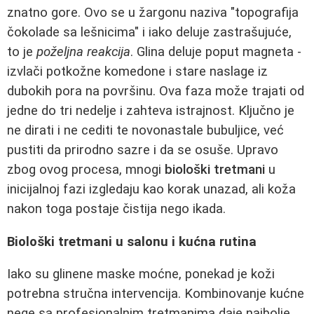
znatno gore. Ovo se u žargonu naziva "topografija
čokolade sa lešnicima" i iako deluje zastrašujuće,
to je
poželjna reakcija
. Glina deluje poput magneta -
izvlači potkožne komedone i stare naslage iz
dubokih pora na površinu. Ova faza može trajati od
jedne do tri nedelje i zahteva istrajnost. Ključno je
ne dirati i ne cediti te novonastale bubuljice, već
pustiti da prirodno sazre i da se osuše. Upravo
zbog ovog procesa, mnogi
biološki tretmani
u
inicijalnoj fazi izgledaju kao korak unazad, ali koža
nakon toga postaje čistija nego ikada.
Biološki tretmani u salonu i kućna rutina
Iako su glinene maske moćne, ponekad je koži
potrebna stručna intervencija. Kombinovanje kućne
nege sa profesionalnim tretmanima daje najbolje