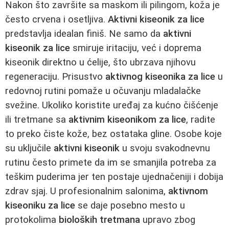
Nakon što završite sa maskom ili pilingom, koža je
često crvena i osetljiva.
Aktivni kiseonik za lice
predstavlja idealan finiš. Ne samo da
aktivni
kiseonik za lice
smiruje iritaciju, već i doprema
kiseonik direktno u ćelije, što ubrzava njihovu
regeneraciju. Prisustvo
aktivnog kiseonika za lice
u
redovnoj rutini pomaže u očuvanju mladalačke
svežine. Ukoliko koristite uređaj za kućno čišćenje
ili tretmane sa
aktivnim kiseonikom za lice
, radite
to preko čiste kože, bez ostataka gline. Osobe koje
su uključile
aktivni kiseonik
u svoju svakodnevnu
rutinu često primete da im se smanjila potreba za
teškim puderima jer ten postaje ujednačeniji i dobija
zdrav sjaj. U profesionalnim salonima,
aktivnom
kiseoniku za lice
se daje posebno mesto u
protokolima
bioloških tretmana
upravo zbog