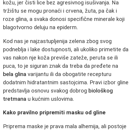
kožu, jer čisti lice bez agresivnog isušivanja. Na
tržištu se mogu pronaći i crvena, žuta, pa čak i
roze glina, a svaka donosi specifične minerale koji
blagotvorno deluju na epiderm.
Kod nas je najzastupljenija zelena zbog svog
podneblja i lake dostupnosti, ali ukoliko primetite da
vas nakon nje koža previše zateže, peruta se ili
puca, to je siguran znak da treba da pređete na
bela glina
varijantu ili da obogatite recepturu
dodatnim hidratantnim sastojcima. Pravi izbor gline
predstavlja osnovu svakog dobrog
biološkog
tretmana
u kućnim uslovima.
Kako pravilno pripremiti masku od gline
Priprema maske je prava mala alhemija, ali postoje