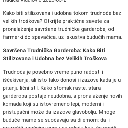
Kako biti stilizovana i udobna tokom trudnoće bez
velikih troškova? Otkrijte praktične savete za
pronalaženje savršene trudničke garderobe, od
farmerki do spavaćica, uz iskustva budućih mama.
Savršena Trudnička Garderoba: Kako Biti
Stilizovana i Udobna bez Velikih Troškova
Trudnoća je posebno vreme puno radosti i
iščekivanja, ali isto tako donosi i izazove kada je u
pitanju lični stil. Kako stomak raste, stara
garderoba postaje neudobna, a pronalaženje novih
komada koji su istovremeno lepi, moderni i
pristupačni može da izazove glavobolju. Mnoge
buduće mame se suočavaju sa dilemom: da li
potrošiti značajnu sumu na odeću koju će nositi