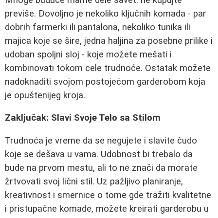
previše. Dovoljno je nekoliko ključnih komada - par
dobrih farmerki ili pantalona, nekoliko tunika ili
majica koje se šire, jedna haljina za posebne prilike i
udoban spoljni sloj - koje možete mešati i
kombinovati tokom cele trudnoće. Ostatak možete
nadoknaditi svojom postojećom garderobom koja
je opuštenijeg kroja.
Zaključak: Slavi Svoje Telo sa Stilom
Trudnoća je vreme da se negujete i slavite čudo
koje se dešava u vama. Udobnost bi trebalo da
bude na prvom mestu, ali to ne znači da morate
žrtvovati svoj lični stil. Uz pažljivo planiranje,
kreativnost i smernice o tome gde tražiti kvalitetne
i pristupačne komade, možete kreirati garderobu u