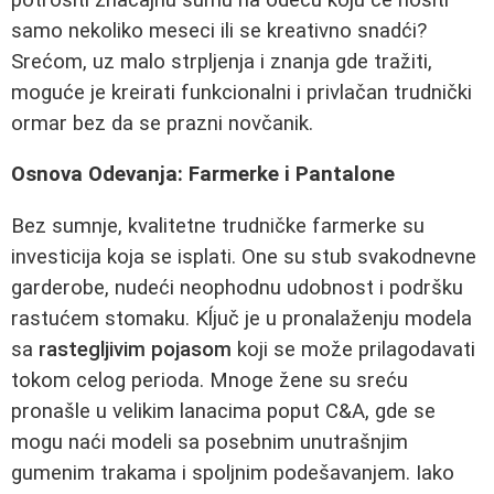
samo nekoliko meseci ili se kreativno snadći?
Srećom, uz malo strpljenja i znanja gde tražiti,
moguće je kreirati funkcionalni i privlačan trudnički
ormar bez da se prazni novčanik.
Osnova Odevanja: Farmerke i Pantalone
Bez sumnje, kvalitetne trudničke farmerke su
investicija koja se isplati. One su stub svakodnevne
garderobe, nudeći neophodnu udobnost i podršku
rastućem stomaku. Kĺjuč je u pronalaženju modela
sa
rastegljivim pojasom
koji se može prilagodavati
tokom celog perioda. Mnoge žene su sreću
pronašle u velikim lanacima poput C&A, gde se
mogu naći modeli sa posebnim unutrašnjim
gumenim trakama i spoljnim podešavanjem. Iako