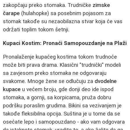
zakopčaju preko stomaka. Trudničke
zimske
čarape
(hulahopke) sa posebnim pojasom za
stomak takođe su nezaobilazna stvar koja će vas
održati toplim tokom šetnji.
Kupaci Kostim: Pronaći Samopouzdanje na Plaži
Pronalaženje kupaćeg kostima tokom trudnoće
može biti prava drama. Klasični "trudnički" modeli
sa zavjesom preko stomaka ne odgovaraju
svakome. Mnoge žene se odlučuju za
dvodelne
kupace
u većem broju, gde donji deo ide ispod
stomaka, a gornji, sa korpicama, pruža dobru
podršku poraslim grudima. Bikini sa vezivanjem je
takođe fleksibilna opcija. Suština je u tome da se
osećate lepo i samopouzdano - ako vam odgovara
da istaknete stomak, uradite to, a ako želite da ga