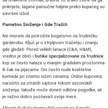
prikrijete, lagane pamučne haljine preko kupaćeg su
savršen izbor.
Pametno Sniženje i Gde Tražiti
Ne morate da potrošite bogatstvo na trudničku
garderobu. Kĺjuč je u strpljivom traženju i znanju
gde gledati. Pored velikih lanaca (C&A, H&M),
vredno je obići i
butike specijalizovane za trudnice
koji se često nalaze u manjim gradskim prostorima
ili čak na pijacama. Oni često nude kvalitetne
komade po znatno nižim cenama.
Online
kupovina,
naročito sa stranih sajtova tokom sezonskih
sniženja, takođe može doneti odlične pogodke, ali
je važno dobro poznavati svoje mere.
Mnoge buduće mame dele savet: ne kupujte