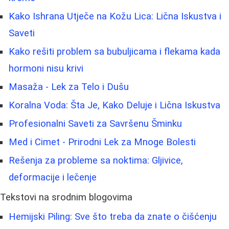
Kako Ishrana Utječe na Kožu Lica: Lična Iskustva i
Saveti
Kako rešiti problem sa bubuljicama i flekama kada
hormoni nisu krivi
Masaža - Lek za Telo i Dušu
Koralna Voda: Šta Je, Kako Deluje i Lična Iskustva
Profesionalni Saveti za Savršenu Šminku
Med i Cimet - Prirodni Lek za Mnoge Bolesti
Rešenja za probleme sa noktima: Gljivice,
deformacije i lečenje
Tekstovi na srodnim blogovima
Hemijski Piling: Sve što treba da znate o čišćenju