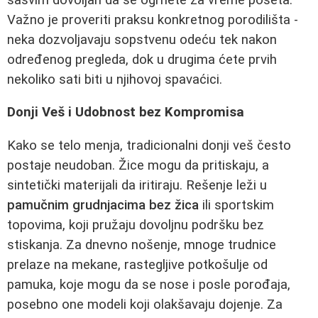
Važno je proveriti praksu konkretnog porodilišta -
neka dozvoljavaju sopstvenu odeću tek nakon
određenog pregleda, dok u drugima ćete prvih
nekoliko sati biti u njihovoj spavaćici.
Donji Veš i Udobnost bez Kompromisa
Kako se telo menja, tradicionalni donji veš često
postaje neudoban. Žice mogu da pritiskaju, a
sintetički materijali da iritiraju. Rešenje leži u
pamučnim grudnjacima bez žica
ili sportskim
topovima, koji pružaju dovoljnu podršku bez
stiskanja. Za dnevno nošenje, mnoge trudnice
prelaze na mekane, rastegljive potkošulje od
pamuka, koje mogu da se nose i posle porođaja,
posebno one modeli koji olakšavaju dojenje. Za