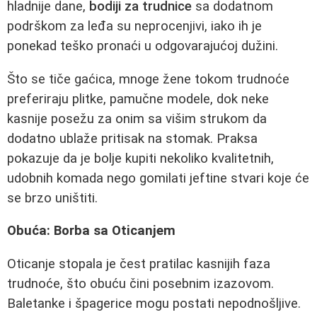
hladnije dane,
bodiji za trudnice
sa dodatnom
podrškom za leđa su neprocenjivi, iako ih je
ponekad teško pronaći u odgovarajućoj dužini.
Što se tiče gaćica, mnoge žene tokom trudnoće
preferiraju plitke, pamučne modele, dok neke
kasnije posežu za onim sa višim strukom da
dodatno ublaže pritisak na stomak. Praksa
pokazuje da je bolje kupiti nekoliko kvalitetnih,
udobnih komada nego gomilati jeftine stvari koje će
se brzo uništiti.
Obuća: Borba sa Oticanjem
Oticanje stopala je čest pratilac kasnijih faza
trudnoće, što obuću čini posebnim izazovom.
Baletanke i špagerice mogu postati nepodnošljive.