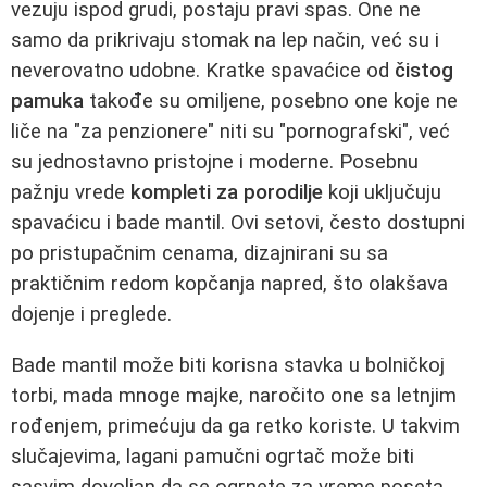
vezuju ispod grudi, postaju pravi spas. One ne
samo da prikrivaju stomak na lep način, već su i
neverovatno udobne. Kratke spavaćice od
čistog
pamuka
takođe su omiljene, posebno one koje ne
liče na "za penzionere" niti su "pornografski", već
su jednostavno pristojne i moderne. Posebnu
pažnju vrede
kompleti za porodilje
koji uključuju
spavaćicu i bade mantil. Ovi setovi, često dostupni
po pristupačnim cenama, dizajnirani su sa
praktičnim redom kopčanja napred, što olakšava
dojenje i preglede.
Bade mantil može biti korisna stavka u bolničkoj
torbi, mada mnoge majke, naročito one sa letnjim
rođenjem, primećuju da ga retko koriste. U takvim
slučajevima, lagani pamučni ogrtač može biti
sasvim dovoljan da se ogrnete za vreme poseta.