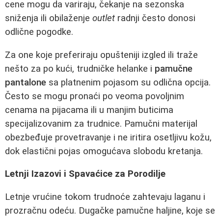
cene mogu da variraju, čekanje na sezonska
sniženja ili obilaženje
outlet
radnji često donosi
odlične pogodke.
Za one koje preferiraju opušteniji izgled ili traže
nešto za po kući, trudničke helanke i
pamučne
pantalone
sa platnenim pojasom su odlična opcija.
Često se mogu pronaći po veoma povoljnim
cenama na pijacama ili u manjim buticima
specijalizovanim za trudnice. Pamučni materijal
obezbeđuje provetravanje i ne iritira osetljivu kožu,
dok elastični pojas omogućava slobodu kretanja.
Letnji Izazovi i Spavaćice za Porodilje
Letnje vrućine tokom trudnoće zahtevaju laganu i
prozračnu odeću. Dugačke pamučne haljine, koje se