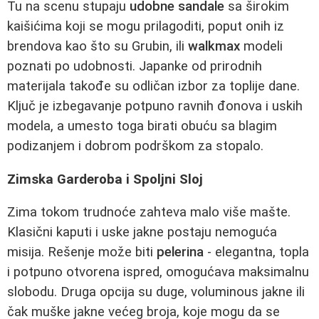
Tu na scenu stupaju
udobne sandale
sa širokim
kaišićima koji se mogu prilagoditi, poput onih iz
brendova kao što su Grubin, ili
walkmax
modeli
poznati po udobnosti. Japanke od prirodnih
materijala takođe su odličan izbor za toplije dane.
Ključ je izbegavanje potpuno ravnih đonova i uskih
modela, a umesto toga birati obuću sa blagim
podizanjem i dobrom podrškom za stopalo.
Zimska Garderoba i Spoljni Sloj
Zima tokom trudnoće zahteva malo više mašte.
Klasični kaputi i uske jakne postaju nemoguća
misija. Rešenje može biti
pelerina
- elegantna, topla
i potpuno otvorena ispred, omogućava maksimalnu
slobodu. Druga opcija su duge, voluminous jakne ili
čak muške jakne većeg broja, koje mogu da se