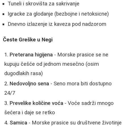
Tuneli i skrovišta za sakrivanje
Igracke za glodanje (bezbojne i netoksicne)
Dnevno izlazenje iz kaveza pod nadzorom
Česte Greške u Negi
Preterana higijena
- Morske prasice se ne
kupuju češće od jednom mesečno (osim
dugodlakih rasa)
Nedovoljno sena
- Seno mora biti dostupno
24/7
Prevelike količine voća
- Voće sadrži mnogo
šećera i daje se retko
Samica
- Morske prasice su društvene životinje