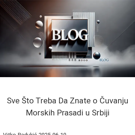
Sve Što Treba Da Znate o Čuvanju
Morskih Prasadi u Srbiji
Vitko Radukić
2025-06-10