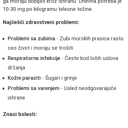
ga moraju dobijati kroz ishranu. Dnevna potreba je
10-30 mg po kilogramu telesne težine.
Najčešći zdravstveni problemi:
Problemi sa zubima
- Zubi morskih prasica rastu
ceo život i moraju se trošiti
Respiratorne infekcije
- Česte kod loših uslova
držanja
Kožni paraziti
- Šugari i grinje
Problemi sa varenjem
- Usled neodgovarajuće
ishrane
Znaci bolesti: