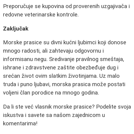
Preporučuje se kupovina od proverenih uzgajivača i
redovne veterinarske kontrole.
Zaključak
Morske prasice su divni kućni ljubimci koji donose
mnogo radosti, ali zahtevaju odgovornu i
informisanu negu. Sredivanje pravilnog smeštaja,
ishrane i zdravstvene zaštite obezbeđuje dug i
srećan život ovim slatkim životinjama. Uz malo
truda i puno ljubavi, morska prasica može postati
voljeni član porodice na mnogo godina.
Da li ste već vlasnik morske prasice? Podelite svoja
iskustva i savete sa našom zajednicom u
komentarima!