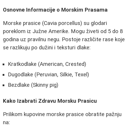
Osnovne Informacije o Morskim Prasama
Morske prasice (Cavia porcellus) su glodari
poreklom iz Južne Amerike. Mogu živeti od 5 do 8
godina uz pravilnu negu. Postoje različite rase koje
se razlikuju po dužini i teksturi dlake:
Kratkodlake (American, Crested)
Dugodlake (Peruvian, Silkie, Texel)
Bezdlake (Skinny pig)
Kako Izabrati Zdravu Morsku Prasicu
Prilikom kupovine morske prasice obratite pažnju
na: