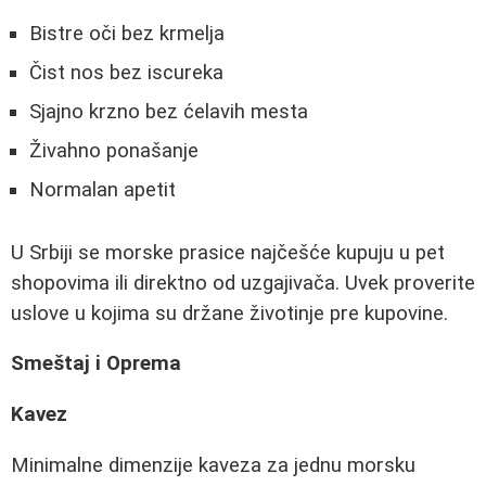
Bistre oči bez krmelja
Čist nos bez iscureka
Sjajno krzno bez ćelavih mesta
Živahno ponašanje
Normalan apetit
U Srbiji se morske prasice najčešće kupuju u pet
shopovima ili direktno od uzgajivača. Uvek proverite
uslove u kojima su držane životinje pre kupovine.
Smeštaj i Oprema
Kavez
Minimalne dimenzije kaveza za jednu morsku