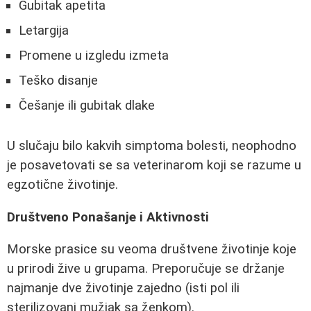
Gubitak apetita
Letargija
Promene u izgledu izmeta
Teško disanje
Češanje ili gubitak dlake
U slučaju bilo kakvih simptoma bolesti, neophodno
je posavetovati se sa veterinarom koji se razume u
egzotične životinje.
Društveno Ponašanje i Aktivnosti
Morske prasice su veoma društvene životinje koje
u prirodi žive u grupama. Preporučuje se držanje
najmanje dve životinje zajedno (isti pol ili
sterilizovani mužjak sa ženkom).