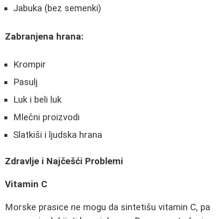
Jabuka (bez semenki)
Zabranjena hrana:
Krompir
Pasulj
Luk i beli luk
Mlečni proizvodi
Slatkiši i ljudska hrana
Zdravlje i Najčešći Problemi
Vitamin C
Morske prasice ne mogu da sintetišu vitamin C, pa