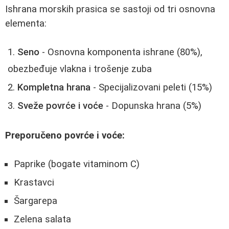
Ishrana morskih prasica se sastoji od tri osnovna
elementa:
Seno
- Osnovna komponenta ishrane (80%),
obezbeđuje vlakna i trošenje zuba
Kompletna hrana
- Specijalizovani peleti (15%)
Sveže povrće i voće
- Dopunska hrana (5%)
Preporučeno povrće i voće:
Paprike (bogate vitaminom C)
Krastavci
Šargarepa
Zelena salata