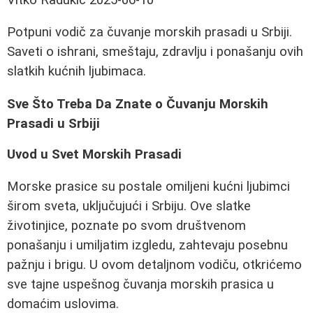
Potpuni vodič za čuvanje morskih prasadi u Srbiji.
Saveti o ishrani, smeštaju, zdravlju i ponašanju ovih
slatkih kućnih ljubimaca.
Sve Što Treba Da Znate o Čuvanju Morskih
Prasadi u Srbiji
Uvod u Svet Morskih Prasadi
Morske prasice su postale omiljeni kućni ljubimci
širom sveta, uključujući i Srbiju. Ove slatke
životinjice, poznate po svom društvenom
ponašanju i umiljatim izgledu, zahtevaju posebnu
pažnju i brigu. U ovom detaljnom vodiču, otkrićemo
sve tajne uspešnog čuvanja morskih prasica u
domaćim uslovima.