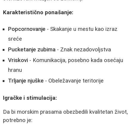
Karakteristično ponašanje:
Popcornovanje
- Skakanje u mestu kao izraz
sreće
Pucketanje zubima
- Znak nezadovoljstva
Vriskovi
- Komunikacija, posebno kada osećaju
hranu
Trljanje njuške
- Obeležavanje teritorije
Igračke i stimulacija:
Da bi morskim prasama obezbedili kvalitetan život,
potrebno je: