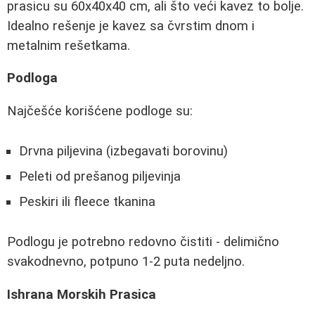
prasicu su 60x40x40 cm, ali što veći kavez to bolje.
Idealno rešenje je kavez sa čvrstim dnom i
metalnim rešetkama.
Podloga
Najčešće korišćene podloge su:
Drvna piljevina (izbegavati borovinu)
Peleti od prešanog piljevinja
Peskiri ili fleece tkanina
Podlogu je potrebno redovno čistiti - delimično
svakodnevno, potpuno 1-2 puta nedeljno.
Ishrana Morskih Prasica