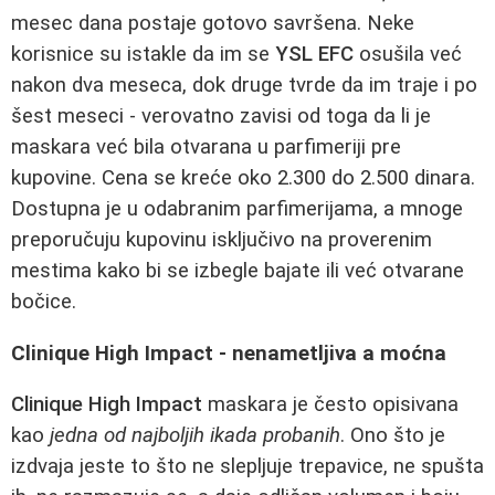
mesec dana postaje gotovo savršena. Neke
korisnice su istakle da im se
YSL EFC
osušila već
nakon dva meseca, dok druge tvrde da im traje i po
šest meseci - verovatno zavisi od toga da li je
maskara već bila otvarana u parfimeriji pre
kupovine. Cena se kreće oko 2.300 do 2.500 dinara.
Dostupna je u odabranim parfimerijama, a mnoge
preporučuju kupovinu isključivo na proverenim
mestima kako bi se izbegle bajate ili već otvarane
bočice.
Clinique High Impact - nenametljiva a moćna
Clinique High Impact
maskara je često opisivana
kao
jedna od najboljih ikada probanih
. Ono što je
izdvaja jeste to što ne slepljuje trepavice, ne spušta