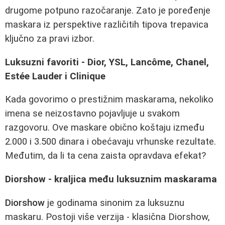
drugome potpuno razočaranje. Zato je poređenje
maskara iz perspektive različitih tipova trepavica
ključno za pravi izbor.
Luksuzni favoriti - Dior, YSL, Lancôme, Chanel,
Estée Lauder i Clinique
Kada govorimo o prestižnim maskarama, nekoliko
imena se neizostavno pojavljuje u svakom
razgovoru. Ove maskare obično koštaju između
2.000 i 3.500 dinara i obećavaju vrhunske rezultate.
Međutim, da li ta cena zaista opravdava efekat?
Diorshow - kraljica među luksuznim maskarama
Diorshow
je godinama sinonim za luksuznu
maskaru. Postoji više verzija - klasična Diorshow,