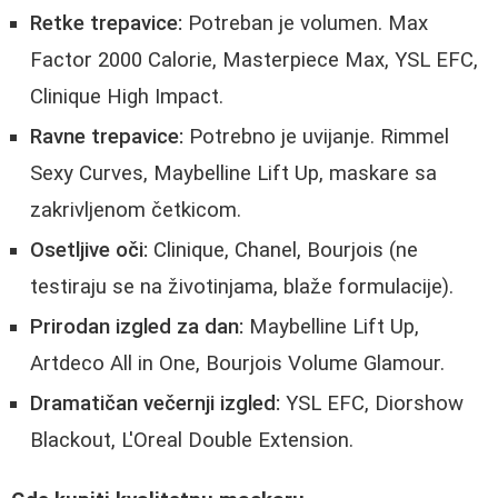
Retke trepavice:
Potreban je volumen. Max
Factor 2000 Calorie, Masterpiece Max, YSL EFC,
Clinique High Impact.
Ravne trepavice:
Potrebno je uvijanje. Rimmel
Sexy Curves, Maybelline Lift Up, maskare sa
zakrivljenom četkicom.
Osetljive oči:
Clinique, Chanel, Bourjois (ne
testiraju se na životinjama, blaže formulacije).
Prirodan izgled za dan:
Maybelline Lift Up,
Artdeco All in One, Bourjois Volume Glamour.
Dramatičan večernji izgled:
YSL EFC, Diorshow
Blackout, L'Oreal Double Extension.