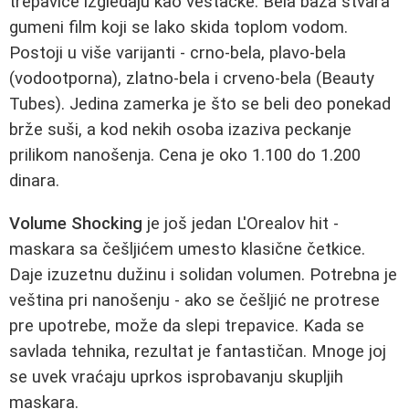
trepavice izgledaju kao veštačke. Bela baza stvara
gumeni film koji se lako skida toplom vodom.
Postoji u više varijanti - crno-bela, plavo-bela
(vodootporna), zlatno-bela i crveno-bela (Beauty
Tubes). Jedina zamerka je što se beli deo ponekad
brže suši, a kod nekih osoba izaziva peckanje
prilikom nanošenja. Cena je oko 1.100 do 1.200
dinara.
Volume Shocking
je još jedan L'Orealov hit -
maskara sa češljićem umesto klasične četkice.
Daje izuzetnu dužinu i solidan volumen. Potrebna je
veština pri nanošenju - ako se češljić ne protrese
pre upotrebe, može da slepi trepavice. Kada se
savlada tehnika, rezultat je fantastičan. Mnoge joj
se uvek vraćaju uprkos isprobavanju skupljih
maskara.