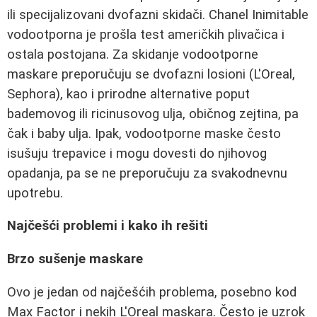
ili specijalizovani dvofazni skidači. Chanel Inimitable
vodootporna je prošla test američkih plivačica i
ostala postojana. Za skidanje vodootporne
maskare preporučuju se dvofazni losioni (L'Oreal,
Sephora), kao i prirodne alternative poput
bademovog ili ricinusovog ulja, običnog zejtina, pa
čak i baby ulja. Ipak, vodootporne maske često
isušuju trepavice i mogu dovesti do njihovog
opadanja, pa se ne preporučuju za svakodnevnu
upotrebu.
Najčešći problemi i kako ih rešiti
Brzo sušenje maskare
Ovo je jedan od najčešćih problema, posebno kod
Max Factor i nekih L'Oreal maskara. Često je uzrok