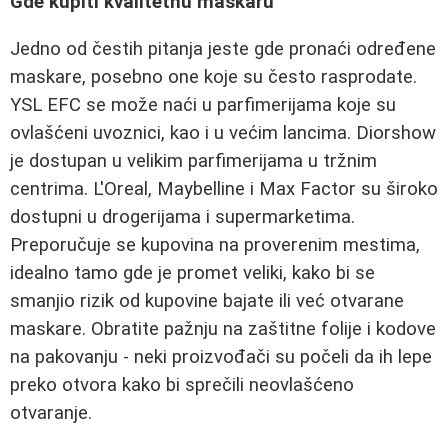
Gde kupiti kvalitetnu maskaru
Jedno od čestih pitanja jeste gde pronaći određene
maskare, posebno one koje su često rasprodate.
YSL EFC se može naći u parfimerijama koje su
ovlašćeni uvoznici, kao i u većim lancima. Diorshow
je dostupan u velikim parfimerijama u tržnim
centrima. L'Oreal, Maybelline i Max Factor su široko
dostupni u drogerijama i supermarketima.
Preporučuje se kupovina na proverenim mestima,
idealno tamo gde je promet veliki, kako bi se
smanjio rizik od kupovine bajate ili već otvarane
maskare. Obratite pažnju na zaštitne folije i kodove
na pakovanju - neki proizvođači su počeli da ih lepe
preko otvora kako bi sprečili neovlašćeno
otvaranje.