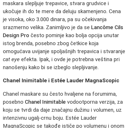
maskara slepljuje trepavice, stvara grudvice i
ukočuje ih do te mere da deluju skamenjeno. Cena
je visoka, oko 3.000 dinara, pa su očekivanja
srazmerno velika. Zanimljivo je da se
Lancôme Cils
Design Pro
često pominje kao bolja opcija unutar
istog brenda, posebno zbog četkice koja
omogućava uvijanje spoljašnjih trepavica i stvaranje
cat eye
efekta. Ipak, i ovde je potrebna veština pri
nanošenju kako bi se izbeglo slepljivanje.
Chanel Inimitable i Estée Lauder MagnaScopic
Chanel maskare su često hvaljene na forumima,
posebno
Chanel Inimitable
vodootporna verzija, za
koju se tvrdi da daje značajnu dužinu i volumen, uz
intenzivnu ugalj-crnu boju. Estée Lauder
MagnaScopic se takođe ističe po volumenu i onom