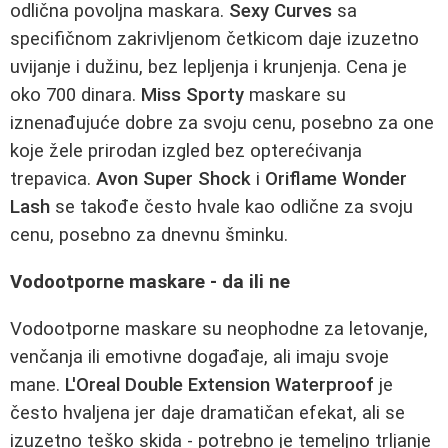
odlična povoljna maskara.
Sexy Curves
sa
specifičnom zakrivljenom četkicom daje izuzetno
uvijanje i dužinu, bez lepljenja i krunjenja. Cena je
oko 700 dinara.
Miss Sporty
maskare su
iznenađujuće dobre za svoju cenu, posebno za one
koje žele prirodan izgled bez opterećivanja
trepavica.
Avon Super Shock
i
Oriflame Wonder
Lash
se takođe često hvale kao odlične za svoju
cenu, posebno za dnevnu šminku.
Vodootporne maskare - da ili ne
Vodootporne maskare su neophodne za letovanje,
venčanja ili emotivne događaje, ali imaju svoje
mane.
L'Oreal Double Extension Waterproof
je
često hvaljena jer daje dramatičan efekat, ali se
izuzetno teško skida - potrebno je temeljno trljanje