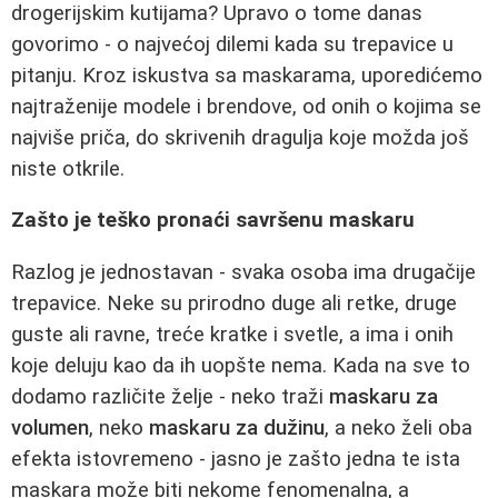
drogerijskim kutijama? Upravo o tome danas
govorimo - o najvećoj dilemi kada su trepavice u
pitanju. Kroz iskustva sa maskarama, uporedićemo
najtraženije modele i brendove, od onih o kojima se
najviše priča, do skrivenih dragulja koje možda još
niste otkrile.
Zašto je teško pronaći savršenu maskaru
Razlog je jednostavan - svaka osoba ima drugačije
trepavice. Neke su prirodno duge ali retke, druge
guste ali ravne, treće kratke i svetle, a ima i onih
koje deluju kao da ih uopšte nema. Kada na sve to
dodamo različite želje - neko traži
maskaru za
volumen
, neko
maskaru za dužinu
, a neko želi oba
efekta istovremeno - jasno je zašto jedna te ista
maskara može biti nekome fenomenalna, a