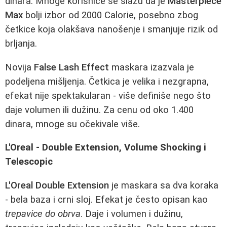
dinara. Mnoge korisnice se slažu da je
Masterpiece
Max
bolji izbor od 2000 Calorie, posebno zbog
četkice koja olakšava nanošenje i smanjuje rizik od
brljanja.
Novija
False Lash Effect
maskara izazvala je
podeljena mišljenja. Četkica je velika i nezgrapna,
efekat nije spektakularan - više definiše nego što
daje volumen ili dužinu. Za cenu od oko 1.400
dinara, mnoge su očekivale više.
L'Oreal - Double Extension, Volume Shocking i
Telescopic
L'Oreal Double Extension
je maskara sa dva koraka
- bela baza i crni sloj. Efekat je često opisan kao
trepavice do obrva
. Daje i volumen i dužinu,