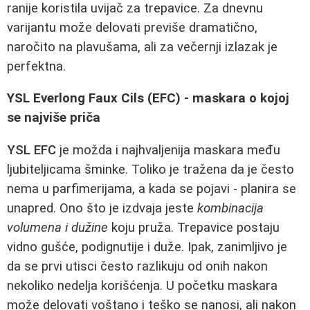
ranije koristila uvijač za trepavice. Za dnevnu
varijantu može delovati previše dramatično,
naročito na plavušama, ali za večernji izlazak je
perfektna.
YSL Everlong Faux Cils (EFC) - maskara o kojoj
se najviše priča
YSL EFC
je možda i najhvaljenija maskara među
ljubiteljicama šminke. Toliko je tražena da je često
nema u parfimerijama, a kada se pojavi - planira se
unapred. Ono što je izdvaja jeste
kombinacija
volumena i dužine
koju pruža. Trepavice postaju
vidno gušće, podignutije i duže. Ipak, zanimljivo je
da se prvi utisci često razlikuju od onih nakon
nekoliko nedelja korišćenja. U početku maskara
može delovati voštano i teško se nanosi, ali nakon