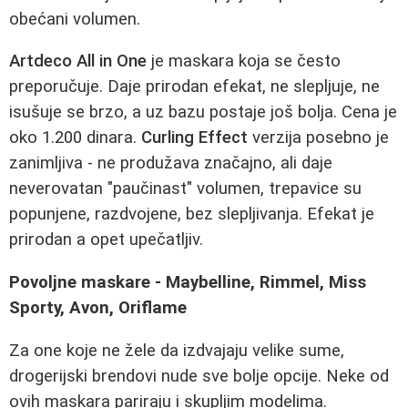
obećani volumen.
Artdeco All in One
je maskara koja se često
preporučuje. Daje prirodan efekat, ne slepljuje, ne
isušuje se brzo, a uz bazu postaje još bolja. Cena je
oko 1.200 dinara.
Curling Effect
verzija posebno je
zanimljiva - ne produžava značajno, ali daje
neverovatan "paučinast" volumen, trepavice su
popunjene, razdvojene, bez slepljivanja. Efekat je
prirodan a opet upečatljiv.
Povoljne maskare - Maybelline, Rimmel, Miss
Sporty, Avon, Oriflame
Za one koje ne žele da izdvajaju velike sume,
drogerijski brendovi nude sve bolje opcije. Neke od
ovih maskara pariraju i skupljim modelima.