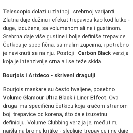
Telescopic
dolazi u zlatnoj i srebrnoj varijanti.
Zlatna daje dužinu i efekat trepavica kao kod lutke -
duge, izdužene, sa volumenom ali ne i gustinom.
Srebrna daje više gustine i bolje definiše trepavice.
Četkica je specifična, sa malim zupcima, i potrebno
je naviknuti se na nju. Postoji i
Carbon Black
verzija
koja je intenzivnije crna ali se teže skida.
Bourjois i Artdeco - skriveni dragulji
Bourjois maskare su često hvaljene, posebno
Volume Glamour Ultra Black
i
Liner Effect
. Ova
druga ima specifičnu četkicu koja kraćom stranom
boji trepavice od korena, što daje izuzetnu
definiciju. Volume Clubbing verzija je, međutim,
naišla na brojne kritike - slepljuje trepavice i ne daje