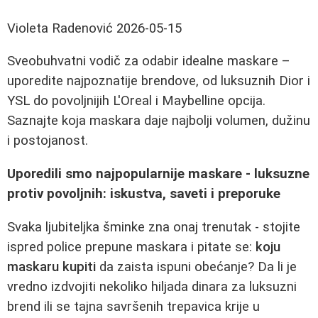
Violeta Radenović
2026-05-15
Sveobuhvatni vodič za odabir idealne maskare –
uporedite najpoznatije brendove, od luksuznih Dior i
YSL do povoljnijih L'Oreal i Maybelline opcija.
Saznajte koja maskara daje najbolji volumen, dužinu
i postojanost.
Uporedili smo najpopularnije maskare - luksuzne
protiv povoljnih: iskustva, saveti i preporuke
Svaka ljubiteljka šminke zna onaj trenutak - stojite
ispred police prepune maskara i pitate se:
koju
maskaru kupiti
da zaista ispuni obećanje? Da li je
vredno izdvojiti nekoliko hiljada dinara za luksuzni
brend ili se tajna savršenih trepavica krije u