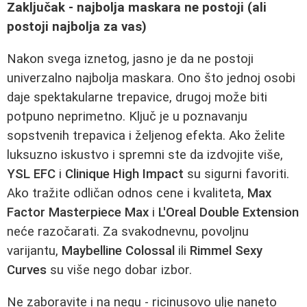
Zaključak - najbolja maskara ne postoji (ali
postoji najbolja za vas)
Nakon svega iznetog, jasno je da ne postoji
univerzalno najbolja maskara. Ono što jednoj osobi
daje spektakularne trepavice, drugoj može biti
potpuno neprimetno. Ključ je u poznavanju
sopstvenih trepavica i željenog efekta. Ako želite
luksuzno iskustvo i spremni ste da izdvojite više,
YSL EFC
i
Clinique High Impact
su sigurni favoriti.
Ako tražite odličan odnos cene i kvaliteta,
Max
Factor Masterpiece Max
i
L'Oreal Double Extension
neće razočarati. Za svakodnevnu, povoljnu
varijantu,
Maybelline Colossal
ili
Rimmel Sexy
Curves
su više nego dobar izbor.
Ne zaboravite i na negu - ricinusovo ulje naneto