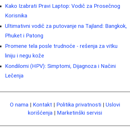
Kako Izabrati Pravi Laptop: Vodič za Prosečnog
Korisnika
Ultimativni vodič za putovanje na Tajland: Bangkok,
Phuket i Patong
Promene tela posle trudnoće - rešenja za vitku
liniju i negu kože
Kondilomi (HPV): Simptomi, Dijagnoza i Načini
Lečenja
O nama
|
Kontakt
|
Politika privatnosti
|
Uslovi
korišćenja
|
Marketinški servisi