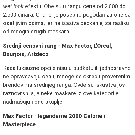
wet look
efektu. Obe su u rangu cene od 2.000 do
2.500 dinara. Chanel je posebno pogodan za one sa
osetljivim očima, jer ne izaziva peckanje, za razliku
od mnogih drugih maskara.
Srednji cenovni rang - Max Factor, L'Oreal,
Bourjois, Artdeco
Kada luksuzne opcije nisu u budžetu ili jednostavno
ne opravdavaju cenu, mnoge se okreću proverenim
brendovima srednjeg ranga. Ovde su iskustva još
raznovrsnija, a neke maskare iz ove kategorije
nadmašuju i one skuplje.
Max Factor - legendarne 2000 Calorie i
Masterpiece