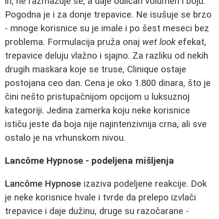
ih, ne razmazuje se, a daje odličan volumen i boju.
Pogodna je i za donje trepavice. Ne isušuje se brzo
- mnoge korisnice su je imale i po šest meseci bez
problema. Formulacija pruža onaj
wet look
efekat,
trepavice deluju vlažno i sjajno. Za razliku od nekih
drugih maskara koje se truse, Clinique ostaje
postojana ceo dan. Cena je oko 1.800 dinara, što je
čini nešto pristupačnijom opcijom u luksuznoj
kategoriji. Jedina zamerka koju neke korisnice
ističu jeste da boja nije najintenzivnija crna, ali sve
ostalo je na vrhunskom nivou.
Lancôme Hypnose - podeljena mišljenja
Lancôme Hypnose
izaziva podeljene reakcije. Dok
je neke korisnice hvale i tvrde da prelepo izvlači
trepavice i daje dužinu, druge su razočarane -