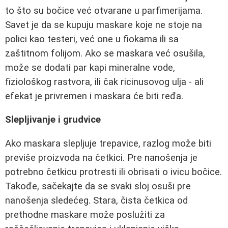
to što su bočice već otvarane u parfimerijama.
Savet je da se kupuju maskare koje ne stoje na
polici kao testeri, već one u fiokama ili sa
zaštitnom folijom. Ako se maskara već osušila,
može se dodati par kapi mineralne vode,
fiziološkog rastvora, ili čak ricinusovog ulja - ali
efekat je privremen i maskara će biti ređa.
Slepljivanje i grudvice
Ako maskara slepljuje trepavice, razlog može biti
previše proizvoda na četkici. Pre nanošenja je
potrebno četkicu protresti ili obrisati o ivicu bočice.
Takođe, sačekajte da se svaki sloj osuši pre
nanošenja sledećeg. Stara, čista četkica od
prethodne maskare može poslužiti za