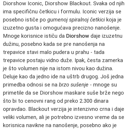
Diorshow Iconic, Diorshow Blackout. Svaka od njih
ima specifičnu četkicu i formulu. Iconic verzija se
posebno ističe po
gumenoj spiralnoj četkici
koja je
izuzetno gusta i omogućava precizno nanošenje.
Mnoge korisnice ističu da
Diorshow
daje izuzetnu
dužinu, posebno kada se pre nanošenja na
trepavice stavi malo pudera u prahu - tada
trepavice postaju vidno duže. Ipak, česta zamerka
je što volumen nije na istom nivou kao dužina.
Deluje kao da jedno ide na uštrb drugog. Još jedna
primedba odnosi se na
brzo sušenje
- mnoge su
primetile da se Diorshow maskare suše brže nego
što bi to cenovni rang od preko 2.300 dinara
opravdao. Blackout verzija je intenzivno crna i daje
veliki volumen, ali je potrebno izvesno vreme da se
korisnica navikne na nanošenje, posebno ako je