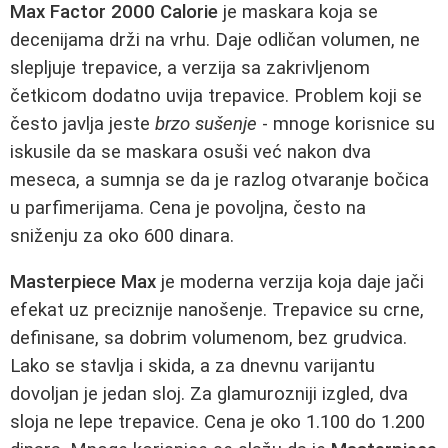
Max Factor 2000 Calorie
je maskara koja se
decenijama drži na vrhu. Daje odličan volumen, ne
slepljuje trepavice, a verzija sa zakrivljenom
četkicom dodatno uvija trepavice. Problem koji se
često javlja jeste
brzo sušenje
- mnoge korisnice su
iskusile da se maskara osuši već nakon dva
meseca, a sumnja se da je razlog otvaranje bočica
u parfimerijama. Cena je povoljna, često na
sniženju za oko 600 dinara.
Masterpiece Max
je moderna verzija koja daje jači
efekat uz preciznije nanošenje. Trepavice su crne,
definisane, sa dobrim volumenom, bez grudvica.
Lako se stavlja i skida, a za dnevnu varijantu
dovoljan je jedan sloj. Za glamurozniji izgled, dva
sloja ne lepe trepavice. Cena je oko 1.100 do 1.200