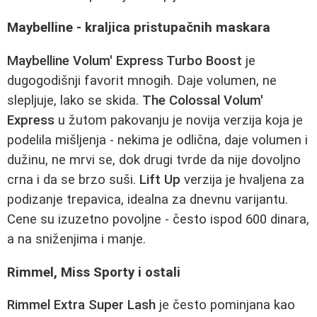
Maybelline - kraljica pristupačnih maskara
Maybelline Volum' Express Turbo Boost
je
dugogodišnji favorit mnogih. Daje volumen, ne
slepljuje, lako se skida.
The Colossal Volum'
Express
u žutom pakovanju je novija verzija koja je
podelila mišljenja - nekima je odlična, daje volumen i
dužinu, ne mrvi se, dok drugi tvrde da nije dovoljno
crna i da se brzo suši.
Lift Up
verzija je hvaljena za
podizanje trepavica, idealna za dnevnu varijantu.
Cene su izuzetno povoljne - često ispod 600 dinara,
a na sniženjima i manje.
Rimmel, Miss Sporty i ostali
Rimmel Extra Super Lash
je često pominjana kao