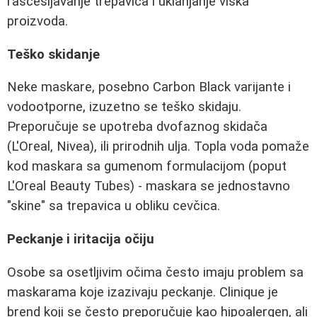
raščešljavanje trepavica i uklanjanje viška
proizvoda.
Teško skidanje
Neke maskare, posebno Carbon Black varijante i
vodootporne, izuzetno se teško skidaju.
Preporučuje se upotreba dvofaznog skidača
(L'Oreal, Nivea), ili prirodnih ulja. Topla voda pomaže
kod maskara sa gumenom formulacijom (poput
L'Oreal Beauty Tubes) - maskara se jednostavno
"skine" sa trepavica u obliku cevčica.
Peckanje i iritacija očiju
Osobe sa osetljivim očima često imaju problem sa
maskarama koje izazivaju peckanje. Clinique je
brend koji se često preporučuje kao hipoalergen, ali