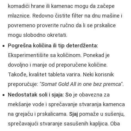
komadići hrane ili kamenac mogu da začepe
mlaznice. Redovno čistite filter na dnu mašine i
povremeno proverite ručno da li se prskalice
mogu slobodno okretati.
Pogrešna količina ili tip deterdženta:
Eksperimentišite sa količinom. Ponekad je
dovoljno i manje od preporučene količine.
Takođe, kvalitet tableta varira. Neki korisnik
preporučuje:
"Somat Gold All in one bez premca"
.
Nedostatak soli i sjaja:
So
je obavezna za
mekšanje vode i sprečavanje stvaranja kamenca
na grejaču i prskalicama.
Sjaj
pomaže u sušenju,
sprečavajući stvaranje sasušenih kapljica. Oba