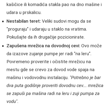
kašičice ili komadića stakla pao na dno mašine i
udara u prskalicu.
Nestabilan teret:
Veliki sudovi mogu da se
"proguraju" i udaraju u staklo na vratima.
Pokušajte da ih drugačije pozicionirate.
Zapušena mrežica na dovodnoj cevi:
Ovo može
da izazove zujanje pumpe jer radi "na leru".
Povremeno proverite i očistite mrežicu na
mestu gde se crevo za dovod vode spaja na
mašinu i vodovodnu instalaciju.
"Potrebno je bar
dva puta godišnje proveriti dovodnu cev... mrežica
se zapuši pa mašina radi na leru i zuji pumpa za
vodu"
.