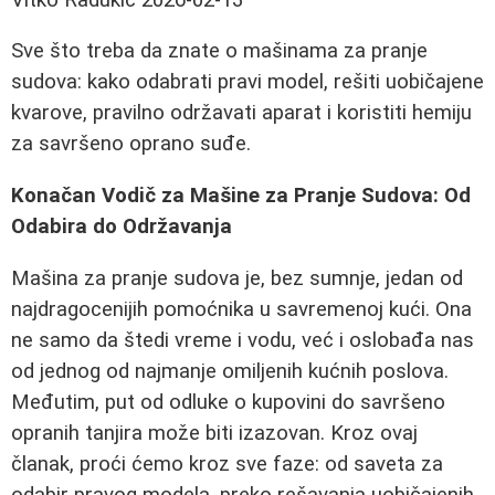
Sve što treba da znate o mašinama za pranje
sudova: kako odabrati pravi model, rešiti uobičajene
kvarove, pravilno održavati aparat i koristiti hemiju
za savršeno oprano suđe.
Konačan Vodič za Mašine za Pranje Sudova: Od
Odabira do Održavanja
Mašina za pranje sudova je, bez sumnje, jedan od
najdragocenijih pomoćnika u savremenoj kući. Ona
ne samo da štedi vreme i vodu, već i oslobađa nas
od jednog od najmanje omiljenih kućnih poslova.
Međutim, put od odluke o kupovini do savršeno
opranih tanjira može biti izazovan. Kroz ovaj
članak, proći ćemo kroz sve faze: od saveta za
odabir pravog modela, preko rešavanja uobičajenih