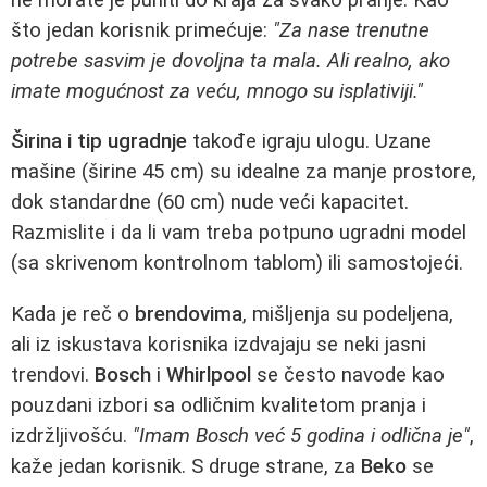
što jedan korisnik primećuje:
"Za nase trenutne
potrebe sasvim je dovoljna ta mala. Ali realno, ako
imate mogućnost za veću, mnogo su isplativiji."
Širina i tip ugradnje
takođe igraju ulogu. Uzane
mašine (širine 45 cm) su idealne za manje prostore,
dok standardne (60 cm) nude veći kapacitet.
Razmislite i da li vam treba potpuno ugradni model
(sa skrivenom kontrolnom tablom) ili samostojeći.
Kada je reč o
brendovima
, mišljenja su podeljena,
ali iz iskustava korisnika izdvajaju se neki jasni
trendovi.
Bosch
i
Whirlpool
se često navode kao
pouzdani izbori sa odličnim kvalitetom pranja i
izdržljivošću.
"Imam Bosch već 5 godina i odlična je"
,
kaže jedan korisnik. S druge strane, za
Beko
se