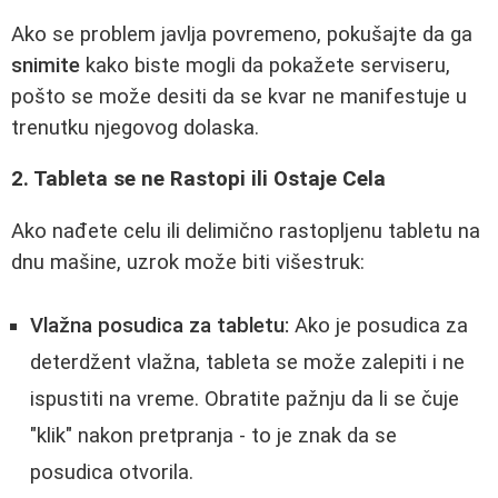
Ako se problem javlja povremeno, pokušajte da ga
snimite
kako biste mogli da pokažete serviseru,
pošto se može desiti da se kvar ne manifestuje u
trenutku njegovog dolaska.
2. Tableta se ne Rastopi ili Ostaje Cela
Ako nađete celu ili delimično rastopljenu tabletu na
dnu mašine, uzrok može biti višestruk:
Vlažna posudica za tabletu:
Ako je posudica za
deterdžent vlažna, tableta se može zalepiti i ne
ispustiti na vreme. Obratite pažnju da li se čuje
"klik" nakon pretpranja - to je znak da se
posudica otvorila.