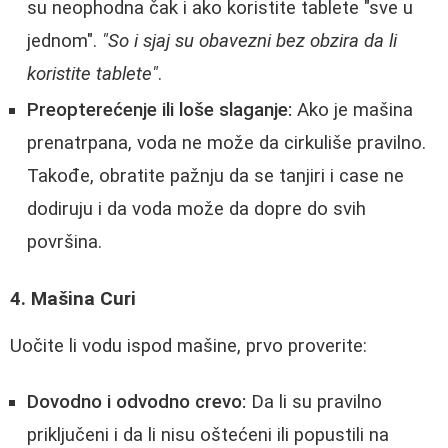
su neophodna čak i ako koristite tablete "sve u
jednom".
"So i sjaj su obavezni bez obzira da li
koristite tablete"
.
Preopterećenje ili loše slaganje:
Ako je mašina
prenatrpana, voda ne može da cirkuliše pravilno.
Takođe, obratite pažnju da se tanjiri i case ne
dodiruju i da voda može da dopre do svih
površina.
4. Mašina Curi
Uočite li vodu ispod mašine, prvo proverite:
Dovodno i odvodno crevo:
Da li su pravilno
priključeni i da li nisu oštećeni ili popustili na