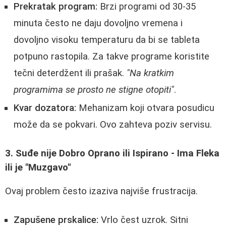
Prekratak program:
Brzi programi od 30-35
minuta često ne daju dovoljno vremena i
dovoljno visoku temperaturu da bi se tableta
potpuno rastopila. Za takve programe koristite
tečni deterdžent ili prašak.
"Na kratkim
programima se prosto ne stigne otopiti"
.
Kvar dozatora:
Mehanizam koji otvara posudicu
može da se pokvari. Ovo zahteva poziv servisu.
3. Suđe nije Dobro Oprano ili Ispirano - Ima Fleka
ili je "Muzgavo"
Ovaj problem često izaziva najviše frustracija.
Zapušene prskalice:
Vrlo čest uzrok. Sitni