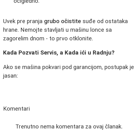
očigledno.
Uvek pre pranja
grubo očistite
suđe od ostataka
hrane. Nemojte stavljati u mašinu lonce sa
zagorelim dnom - to prvo otklonite.
Kada Pozvati Servis, a Kada ići u Radnju?
Ako se mašina pokvari pod garancijom, postupak je
jasan:
Komentari
Trenutno nema komentara za ovaj članak.