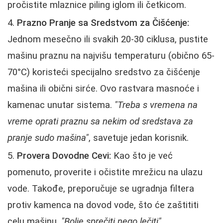
pročistite mlaznice piling iglom ili četkicom.
Prazno Pranje sa Sredstvom za Čišćenje:
Jednom mesečno ili svakih 20-30 ciklusa, pustite
mašinu praznu na najvišu temperaturu (obično 65-
70°C) koristeći specijalno sredstvo za čišćenje
mašina ili obični sirće. Ovo rastvara masnoće i
kamenac unutar sistema.
"Treba s vremena na
vreme oprati praznu sa nekim od sredstava za
pranje sudo mašina"
, savetuje jedan korisnik.
Provera Dovodne Cevi:
Kao što je već
pomenuto, proverite i očistite mrežicu na ulazu
vode. Takođe, preporučuje se ugradnja filtera
protiv kamenca na dovod vode, što će zaštititi
celu mašinu.
"Bolje sprečiti nego lečiti"
.