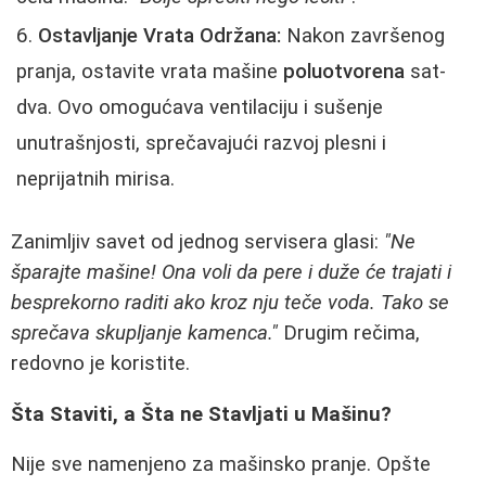
Ostavljanje Vrata Održana:
Nakon završenog
pranja, ostavite vrata mašine
poluotvorena
sat-
dva. Ovo omogućava ventilaciju i sušenje
unutrašnjosti, sprečavajući razvoj plesni i
neprijatnih mirisa.
Zanimljiv savet od jednog servisera glasi:
"Ne
šparajte mašine! Ona voli da pere i duže će trajati i
besprekorno raditi ako kroz nju teče voda. Tako se
sprečava skupljanje kamenca."
Drugim rečima,
redovno je koristite.
Šta Staviti, a Šta ne Stavljati u Mašinu?
Nije sve namenjeno za mašinsko pranje. Opšte