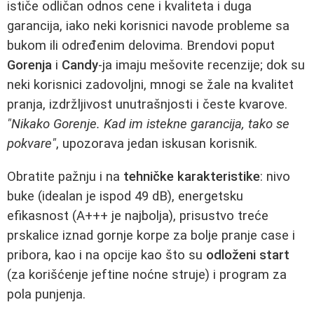
ističe odličan odnos cene i kvaliteta i duga
garancija, iako neki korisnici navode probleme sa
bukom ili određenim delovima. Brendovi poput
Gorenja
i
Candy
-ja imaju mešovite recenzije; dok su
neki korisnici zadovoljni, mnogi se žale na kvalitet
pranja, izdržljivost unutrašnjosti i česte kvarove.
"Nikako Gorenje. Kad im istekne garancija, tako se
pokvare"
, upozorava jedan iskusan korisnik.
Obratite pažnju i na
tehničke karakteristike
: nivo
buke (idealan je ispod 49 dB), energetsku
efikasnost (A+++ je najbolja), prisustvo treće
prskalice iznad gornje korpe za bolje pranje case i
pribora, kao i na opcije kao što su
odloženi start
(za korišćenje jeftine noćne struje) i program za
pola punjenja.