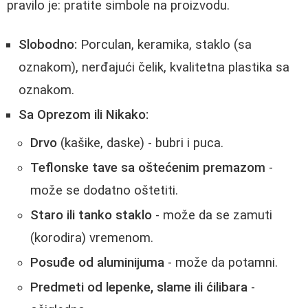
pravilo je: pratite simbole na proizvodu.
Slobodno:
Porculan, keramika, staklo (sa
oznakom), nerđajući čelik, kvalitetna plastika sa
oznakom.
Sa Oprezom ili Nikako:
Drvo
(kašike, daske) - bubri i puca.
Teflonske tave sa oštećenim premazom
-
može se dodatno oštetiti.
Staro ili tanko staklo
- može da se zamuti
(korodira) vremenom.
Posuđe od aluminijuma
- može da potamni.
Predmeti od lepenke, slame ili ćilibara
-