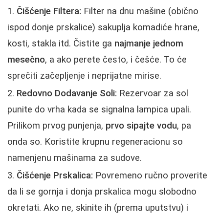
Čišćenje Filtera:
Filter na dnu mašine (obično
ispod donje prskalice) sakuplja komadiće hrane,
kosti, stakla itd. Čistite ga
najmanje jednom
mesečno
, a ako perete često, i češće. To će
sprečiti začepljenje i neprijatne mirise.
Redovno Dodavanje Soli:
Rezervoar za sol
punite do vrha kada se signalna lampica upali.
Prilikom prvog punjenja,
prvo sipajte vodu
, pa
onda so. Koristite krupnu regeneracionu so
namenjenu mašinama za sudove.
Čišćenje Prskalica:
Povremeno ručno proverite
da li se gornja i donja prskalica mogu slobodno
okretati. Ako ne, skinite ih (prema uputstvu) i