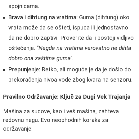
spojnicama.
Brava i dihtung na vratima:
Guma (dihtung) oko
vrata može da se ošteti, ispuca ili jednostavno
da ne dobro zaptivi. Proverite da li postoji vidljivo
oštećenje.
"Negde na vratima verovatno ne dihta
dobro ona zaštitna guma"
.
Prepunjenje:
Retko, ali moguće je da je došlo do
prekoračenja nivoa vode zbog kvara na senzoru.
Pravilno Održavanje: Ključ za Dugi Vek Trajanja
Mašina za sudove, kao i veš mašina, zahteva
redovnu negu. Evo neophodnih koraka za
održavanje: