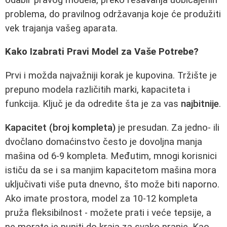
problema, do pravilnog održavanja koje će produžiti
vek trajanja vašeg aparata.
Kako Izabrati Pravi Model za Vaše Potrebe?
Prvi i možda najvažniji korak je kupovina. Tržište je
prepuno modela različitih marki, kapaciteta i
funkcija. Ključ je da odredite šta je za vas
najbitnije
.
Kapacitet (broj kompleta)
je presudan. Za jedno- ili
dvočlano domaćinstvo često je dovoljna manja
mašina od 6-9 kompleta. Međutim, mnogi korisnici
ističu da se i sa manjim kapacitetom mašina mora
uključivati više puta dnevno, što može biti naporno.
Ako imate prostora, model za 10-12 kompleta
pruža fleksibilnost - možete prati i veće tepsije, a
ne morate je puniti do kraja za svako pranje. Kao