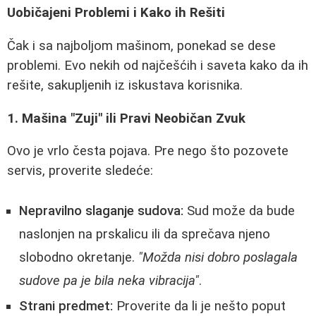
Uobičajeni Problemi i Kako ih Rešiti
Čak i sa najboljom mašinom, ponekad se dese
problemi. Evo nekih od najčešćih i saveta kako da ih
rešite, sakupljenih iz iskustava korisnika.
1. Mašina "Zuji" ili Pravi Neobičan Zvuk
Ovo je vrlo česta pojava. Pre nego što pozovete
servis, proverite sledeće:
Nepravilno slaganje sudova:
Sud može da bude
naslonjen na prskalicu ili da sprečava njeno
slobodno okretanje.
"Možda nisi dobro poslagala
sudove pa je bila neka vibracija"
.
Strani predmet:
Proverite da li je nešto poput