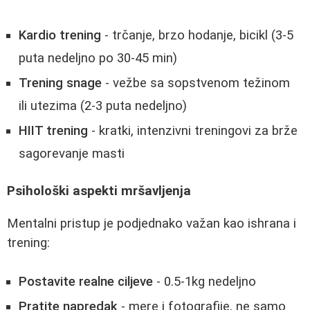
Kardio trening
- trčanje, brzo hodanje, bicikl (3-5
puta nedeljno po 30-45 min)
Trening snage
- vežbe sa sopstvenom težinom
ili utezima (2-3 puta nedeljno)
HIIT trening
- kratki, intenzivni treningovi za brže
sagorevanje masti
Psihološki aspekti mršavljenja
Mentalni pristup je podjednako važan kao ishrana i
trening:
Postavite realne ciljeve
- 0.5-1kg nedeljno
Pratite napredak
- mere i fotografije, ne samo