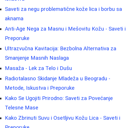
Saveti za negu problematične kože lica i borbu sa
aknama
Anti-Age Nega za Masnu i Mešovitu Kožu - Saveti i
Preporuke
Ultrazvučna Kavitacija: Bezbolna Alternativa za
Smanjenje Masnih Naslaga
Masaža - Lek za Telo i Dušu
Radiotalasno Skidanje Mladeža u Beogradu -
Metode, Iskustva i Preporuke
Kako Se Ugojiti Prirodno: Saveti za Povećanje
Telesne Mase
Kako Zbrinuti Suvu i Osetljivu Kožu Lica - Saveti i
Preporuke