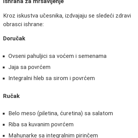
Ishrana za mršavljenje
Kroz iskustva učesnika, izdvajaju se sledeći zdravi
obrasci ishrane:
Doručak
Ovseni pahuljici sa voćem i semenama
Jaja sa povrćem
Integralni hleb sa sirom i povrćem
Ručak
Belo meso (piletina, ćuretina) sa salatom
Riba sa kuvanim povrćem
Mahunarke sa integralnim pirinčem