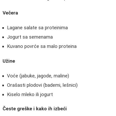
Večera
Lagane salate sa proteinima
Jogurt sa semenama
Kuvano povrće sa malo proteina
Užine
Voće (jabuke, jagode, maline)
Orašasti plodovi (bademi, lešnici)
Kiselo mleko ili jogurt
Česte greške i kako ih izbeći