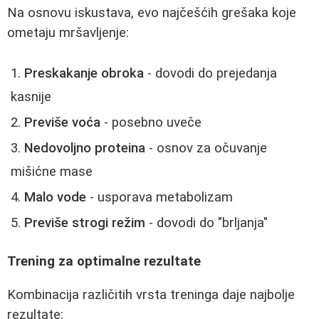
Na osnovu iskustava, evo najčešćih grešaka koje
ometaju mršavljenje:
Preskakanje obroka
- dovodi do prejedanja
kasnije
Previše voća
- posebno uveče
Nedovoljno proteina
- osnov za očuvanje
mišićne mase
Malo vode
- usporava metabolizam
Previše strogi režim
- dovodi do "brljanja"
Trening za optimalne rezultate
Kombinacija različitih vrsta treninga daje najbolje
rezultate: