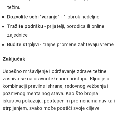
težinu
Dozvolite sebi "varanje"
- 1 obrok nedeljno
Tražite podršku
- prijatelji, porodica ili online
zajednice
Budite strpljivi
- trajne promene zahtevaju vreme
Zaključak
Uspešno mršavljenje i održavanje zdrave težine
zasniva se na uravnoteženom pristupu. Ključ je u
kombinaciji pravilne ishrane, redovnog vežbanja i
pozitivnog mentalnog stava. Kao što brojna
iskustva pokazuju, postepenim promenama navika i
strpljenjem, svako može postići svoje ciljeve.