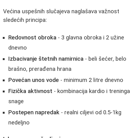
Većina uspešnih slučajeva naglašava važnost
sledećih principa:
Redovnost obroka
- 3 glavna obroka i 2 užine
dnevno
Izbacivanje štetnih namirnica
- beli šećer, belo
brašno, prerađena hrana
Povećan unos vode
- minimum 2 litre dnevno
Fizička aktivnost
- kombinacija kardio i treninga
snage
Postepen napredak
- realni ciljevi od 0.5-1kg
nedeljno