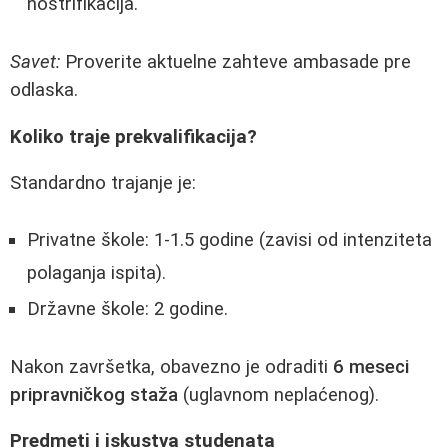
nostrifikacija.
Savet:
Proverite aktuelne zahteve ambasade pre
odlaska.
Koliko traje prekvalifikacija?
Standardno trajanje je:
Privatne škole: 1-1.5 godine (zavisi od intenziteta
polaganja ispita).
Državne škole: 2 godine.
Nakon završetka, obavezno je odraditi
6 meseci
pripravničkog staža
(uglavnom neplaćenog).
Predmeti i iskustva studenata