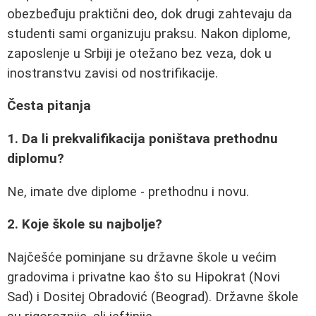
obezbeđuju praktični deo, dok drugi zahtevaju da
studenti sami organizuju praksu. Nakon diplome,
zaposlenje u Srbiji je otežano bez veza, dok u
inostranstvu zavisi od nostrifikacije.
Česta pitanja
1. Da li prekvalifikacija poništava prethodnu
diplomu?
Ne, imate dve diplome - prethodnu i novu.
2. Koje škole su najbolje?
Najčešće pominjane su državne škole u većim
gradovima i privatne kao što su Hipokrat (Novi
Sad) i Dositej Obradović (Beograd). Državne škole