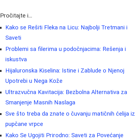
Pročitajte i...
Kako se Rešiti Fleka na Licu: Najbolji Tretmani i
Saveti
Problemi sa filerima u podočnjacima: Rešenja i
iskustva
Hijaluronska Kiselina: Istine i Zablude o Njenoj
Upotrebi u Nega Kože
Ultrazvučna Kavitacija: Bezbolna Alternativa za
Smanjenje Masnih Naslaga
Sve što treba da znate o čuvanju matičnih ćelija iz
pupčane vrpce
Kako Se Ugojiti Prirodno: Saveti za Povećanje