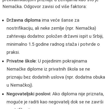
Nemačka. Odgovor zavisi od više faktora:
Državna diploma
ima veće šanse za
nostrifikaciju, ali neke zemlje (npr. Nemačka)
zahtevaju dodatno: položen državni ispit u Srbiji,
minimalno 1.5 godine radnog staža i potvrde o
praksi.
Privatne škole
: U pojedinim pokrajinama
Nemačke diplome iz privatnih škola se ne
priznaju bez dodatnih uslova (npr. dodatna obuka
u Nemačkoj).
Negovateljski poslovi
: Ako diploma nije priznata,
moguće je raditi kao negovatelj dok se ne završi